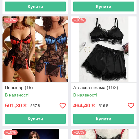
Купити
Купити
–10%
–10%
Пеньюар (15)
Атласна піжама (11/3)
В наявності
В наявності
501,30
464,40
₴
₴
557 ₴
516 ₴
Купити
Купити
–10%
–10%