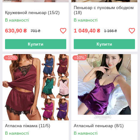
Пеньюар с пуховым ободком
Кружевной пеньюар (15/2)
(18)
В наявності
В наявності
630,90
1 049,40
₴
₴
701 ₴
1 166 ₴
Купити
Купити
–10%
–10%
Атласна піжама (11/5)
Атласный пеньюар (8/1)
В наявності
В наявності