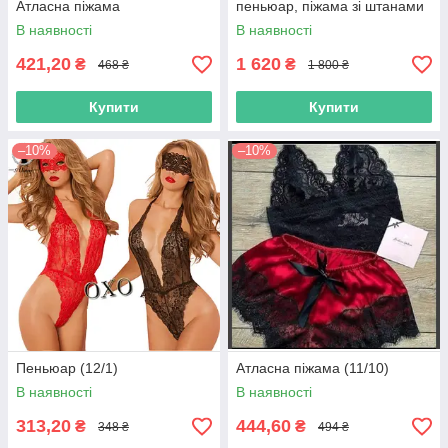
Атласна піжама
пеньюар, піжама зі штанами
та поясом
В наявності
В наявності
421,20
1 620
₴
₴
468 ₴
1 800 ₴
Купити
Купити
–10%
–10%
Пеньюар (12/1)
Атласна піжама (11/10)
В наявності
В наявності
313,20
444,60
₴
₴
348 ₴
494 ₴