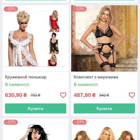
–10%
–10%
Кружевной пеньюар
Комплект з мережива
В наявності
В наявності
630,90
487,80
₴
₴
701 ₴
542 ₴
Купити
Купити
–10%
–10%