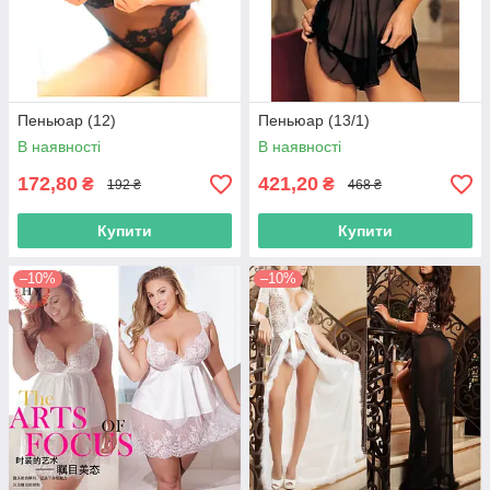
Пеньюар (12)
Пеньюар (13/1)
В наявності
В наявності
172,80
421,20
₴
₴
192 ₴
468 ₴
Купити
Купити
–10%
–10%