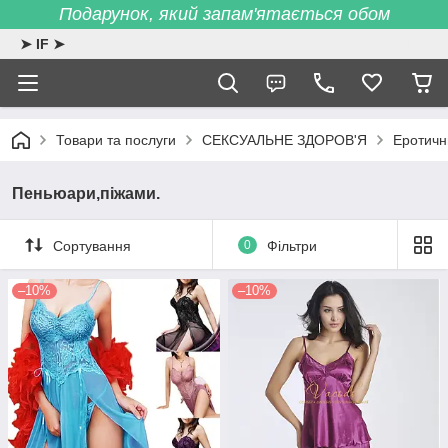
Подарунок, який запам'ятається обом
➤ IF ➤
Товари та послуги
СЕКСУАЛЬНЕ ЗДОРОВ'Я
Еротичн
Пеньюари,піжами.
Сортування
0
Фільтри
–10%
–10%