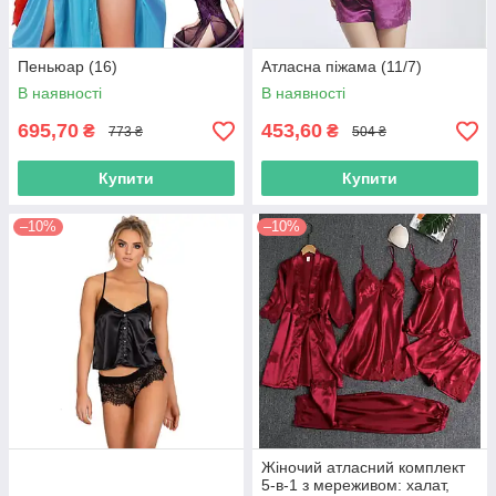
Пеньюар (16)
Атласна піжама (11/7)
В наявності
В наявності
695,70
453,60
₴
₴
773 ₴
504 ₴
Купити
Купити
–10%
–10%
Жіночий атласний комплект
5-в-1 з мереживом: халат,