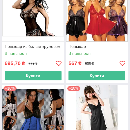
Пеньюар из белым кружевом
Пеньюар
В наявності
В наявності
695,70
567
₴
₴
773 ₴
630 ₴
Купити
Купити
–10%
–10%