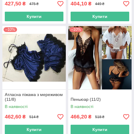
427,50
404,10
₴
₴
475 ₴
449 ₴
Купити
Купити
–10%
–10%
Атласна піжама з мереживом
(11/8)
Пеньюар (11/2)
В наявності
В наявності
462,60
466,20
₴
₴
514 ₴
518 ₴
Купити
Купити