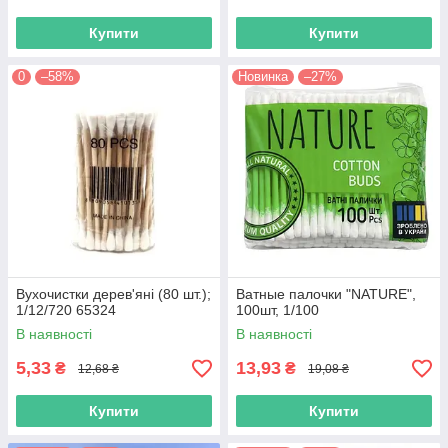
Купити
Купити
0
–58%
Новинка
–27%
Вухочистки дерев'яні (80 шт.);
Ватные палочки "NATURE",
1/12/720 65324
100шт, 1/100
В наявності
В наявності
5,33
13,93
₴
₴
12,68 ₴
19,08 ₴
Купити
Купити