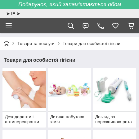
Подарунок, який запам'ятається обом
➤ IF ➤
Товари та послуги
Товари для особистої гігієни
Товари для особистої гігієни
Дезодоранти і
Дитяча побутова
Догляд за
антиперспіранти
хімія
порожниною рота