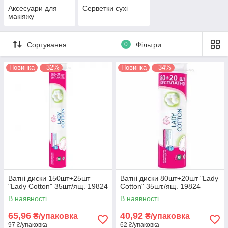
Аксесуари для
Серветки сухі
макіяжу
Сортування
0
Фільтри
Новинка
–32%
Новинка
–34%
Ватні диски 150шт+25шт
Ватні диски 80шт+20шт "Lady
"Lady Cotton" 35шт/ящ. 19824
Cotton" 35шт./ящ. 19824
В наявності
В наявності
65,96
40,92
₴/упаковка
₴/упаковка
97 ₴/упаковка
62 ₴/упаковка