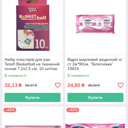
Набір пластирів для ран
Відріз марлевий медичний н/
Teta® Basketball на тканинній
ст 2м*90см. "Білосніжка"
основі 7,2x2,5 см, 10 шт/пак
19824
19824
В наявності
В наявності
32,13
24,92
₴
₴
56,37 ₴
38,94 ₴
Купити
Купити
–44%
–43%