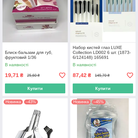
Набор кистей глаз LUXE
Блиск-бальзам для губ,
Collection LD002 6 шт. (1873-
фруктовий 1/36
6/124148) 165691
В наявності
В наявності
19,71
87,42
₴
₴
25,60 ₴
145,70 ₴
Купити
Купити
Новинка
–43%
Новинка
–45%