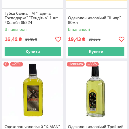
Губка банна TM "Гаряча
Господарка" "Тендітна" 1 шт.
Одеколон чоловічий "Шипр"
40шт/бл 65324
80мл
В наявності
В наявності
16,42
19,43
₴
₴
29,85 ₴
26,62 ₴
Купити
Купити
0
–27%
Новинка
–35%
Одеколон чоловічий "Х-MAN"
Одеколон чоловічий Тройний