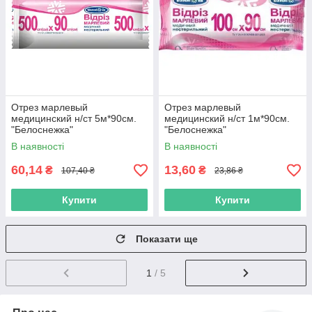
Отрез марлевый
Отрез марлевый
медицинский н/ст 5м*90см.
медицинский н/ст 1м*90см.
"Белоснежка"
"Белоснежка"
В наявності
В наявності
60,14
13,60
₴
₴
107,40 ₴
23,86 ₴
Купити
Купити
Показати ще
1
/ 5