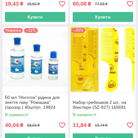
19,43
60,08
₴
₴
26,62 ₴
77,03 ₴
Купити
Купити
Новинка
–31%
–40%
50 мл."Ноготок" рідина для
зняття лаку "Ромашка"
Набор гребешков 2 шт., на
(прозор.) 40шт/уп. 19824
блистере (SZ-827) 165691
В наявності
В наявності
40,04
11,84
₴
₴
58,03 ₴
19,74 ₴