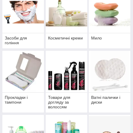
Засоби для
Косметичні креми
Мило
гоління
Прокладки і
Товари для
Ватні палички і
тампони
догляду за
диски
волоссям