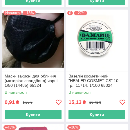
Купити
Купити
Новинка
–13%
0
–27%
Маски захисні для обличчя
Вазелін косметичний
(матеріал спандбонд) чорні
"HEALER COSMETICS" 10
1/50 (14485) 65324
гр., 11714, 1/100 65324
В наявності
В наявності
0,91
15,13
₴
₴
1,05 ₴
20,72 ₴
Купити
Купити
–43%
–36%