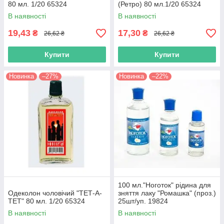
80 мл. 1/20 65324
(Ретро) 80 мл.1/20 65324
В наявності
В наявності
19,43
17,30
₴
₴
26,62 ₴
26,62 ₴
Купити
Купити
Новинка
–27%
Новинка
–22%
100 мл."Ноготок" рідина для
Одеколон чоловічий "ТЕТ-А-
зняття лаку "Ромашка" (проз.)
ТЕТ" 80 мл. 1/20 65324
25шт/уп. 19824
В наявності
В наявності