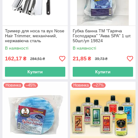
Тример для носа та вух Nose
Губка банна TM "Гаряча
Hair Trimmer, механічний,
Господарка" "Аква SPA" 1 шт.
нержавіюча сталь
50шт./уп 19824
В наявності
В наявності
162,17
21,85
₴
₴
284,51 ₴
39,73 ₴
Купити
Купити
Новинка
–45%
Новинка
–27%