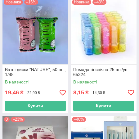
Новинка
–15%
Новинка
–43%
Ватні диски "NATURE", 50 шт.,
Помада гігієнічна 25 шт./уп
1/48
65324
В наявності
В наявності
19,46
8,15
₴
₴
22,90 ₴
14,30 ₴
Купити
Купити
0
–23%
–40%