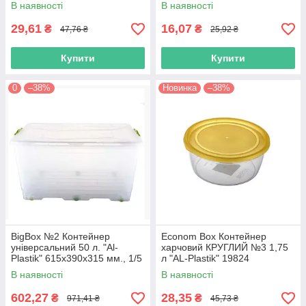
В наявності
В наявності
29,61
16,07
₴
₴
47,76 ₴
25,92 ₴
Купити
Купити
0
–38%
Новинка
–38%
BigBox №2 Контейнер
Econom Box Контейнер
універсальний 50 л. "Al-
харчовий КРУГЛИЙ №3 1,75
Plastik" 615х390х315 мм., 1/5
л "AL-Plastik" 19824
В наявності
В наявності
602,27
28,35
₴
₴
971,41 ₴
45,73 ₴