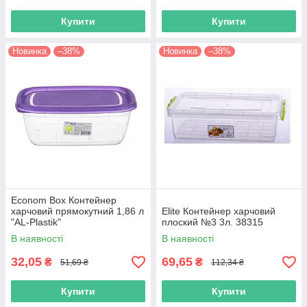
Купити
Купити
Новинка
–38%
Новинка
–38%
Econom Box Контейнер
харчовий прямокутний 1,86 л
Elite Контейнер харчовий
"AL-Plastik"
плоский №3 3л. 38315
В наявності
В наявності
32,05
69,65
₴
₴
51,69 ₴
112,34 ₴
Купити
Купити