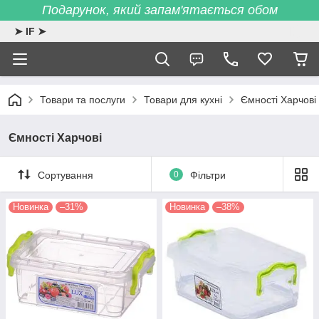
Подарунок, який запам'ятається обом
➤ IF ➤
Товари та послуги
Товари для кухні
Ємності Харчові
Ємності Харчові
Сортування
0
Фільтри
Новинка
–31%
Новинка
–38%