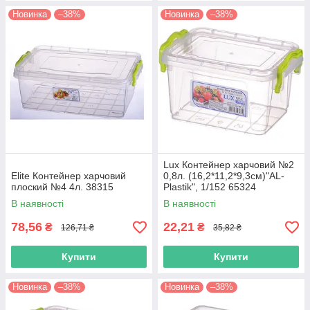
Новинка
–38%
Новинка
–38%
Lux Контейнер харчовий №2
Elite Контейнер харчовий
0,8л. (16,2*11,2*9,3см)"AL-
плоский №4 4л. 38315
Plastik", 1/152 65324
В наявності
В наявності
78,56
22,21
₴
₴
126,71 ₴
35,82 ₴
Купити
Купити
Новинка
–38%
Новинка
–38%