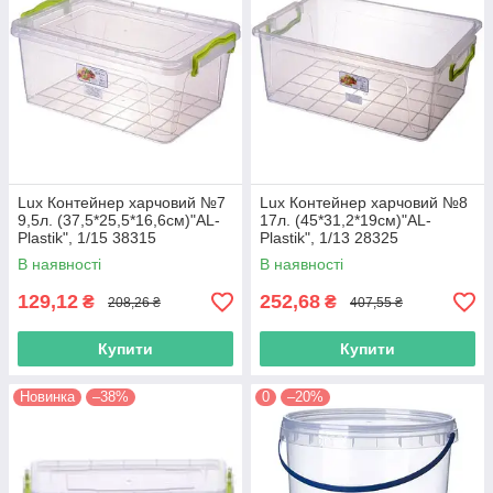
Lux Контейнер харчовий №7
Lux Контейнер харчовий №8
9,5л. (37,5*25,5*16,6см)"AL-
17л. (45*31,2*19см)"AL-
Plastik", 1/15 38315
Plastik", 1/13 28325
В наявності
В наявності
129,12
252,68
₴
₴
208,26 ₴
407,55 ₴
Купити
Купити
Новинка
–38%
0
–20%