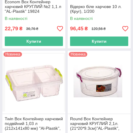
Econom Box Контейнер
харчовий КРУГЛИЙ №2 1,1 л
Відерко біле харчове 10 л.
"AL-Plastik" 19824
(Круг), 1/200
В наявності
В наявності
22,79
96,45
₴
₴
36,76 ₴
120,56 ₴
Купити
Купити
Новинка
Новинка
Twin Box Контейнер харчовий
Round Box Контейнер
подвійний 1,03 л
харчовий КРУГЛИЙ 2,1л.
(212х141х80 мм) "Al-Plastik",
(21*20*9.3см)"AL-Plastik",