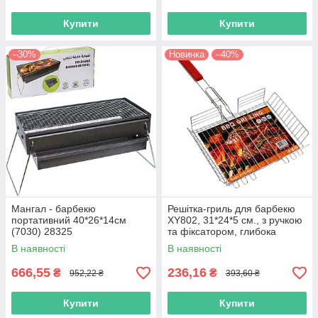
Купити
Купити
–30%
Новинка
–40%
Мангал - барбекю
Решітка-гриль для барбекю
портативний 40*26*14см
XY802, 31*24*5 см., з ручкою
(7030) 28325
та фіксатором, глибока
(125636), 1/24
В наявності
В наявності
666,55
236,16
₴
₴
952,22 ₴
393,60 ₴
Купити
Купити