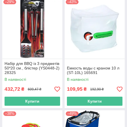
–29%
–43%
Набір для BBQ із 3 предметів
50*20 см., блістер (YS0448-2)
Емкость воды с краном 10 л
28325
(ST-10L) 165691
В наявності
В наявності
432,72
109,95
₴
₴
609,47 ₴
192,90 ₴
Купити
Купити
–38%
–49%