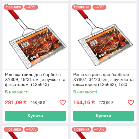
Новинка
–40%
Новинка
–40%
Решітка-гриль для барбекю
Решітка-гриль для барбекю
XY809, 45*31 см., з ручкою та
XY807, 34*23 см., з ручкою та
фіксатором, (125643)
фіксатором (125662), 1/30
В наявності
В наявності
281,09
164,16
₴
₴
468,48 ₴
273,60 ₴
Купити
Купити
Новинка
–40%
Новинка
–40%