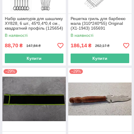
Набір шампурів для шашлику
Решетка гриль для барбекю
XY828, 6 шт., 45*0,4*0,4 см.,
мала (310*240*55) Original
квадратний профіль (125654)
(Х1-1943) 165691
В наявності
В наявності
88,70
186,14
₴
₴
147,84 ₴
262,17 ₴
Купити
Купити
–29%
–29%