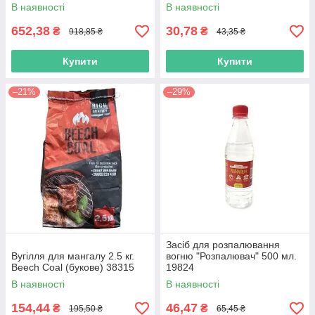
В наявності
В наявності
652,38
30,78
₴
₴
918,85 ₴
43,35 ₴
Купити
Купити
–21%
–29%
Засіб для розпалювання
Вугілля для мангалу 2.5 кг.
вогню "Розпалювач" 500 мл.
Beech Coal (букове) 38315
19824
В наявності
В наявності
154,44
46,47
₴
₴
195,50 ₴
65,45 ₴