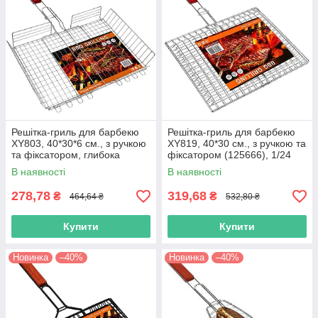
Решітка-гриль для барбекю
Решітка-гриль для барбекю
XY803, 40*30*6 см., з ручкою
XY819, 40*30 см., з ручкою та
та фіксатором, глибока
фіксатором (125666), 1/24
(125637), 1/24
В наявності
В наявності
278,78
319,68
₴
₴
464,64 ₴
532,80 ₴
Купити
Купити
Новинка
–40%
Новинка
–40%