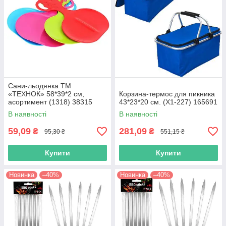
Сани-льодянка ТМ
«ТЕХНОК» 58*39*2 см,
Корзина-термос для пикника
асортимент (1318) 38315
43*23*20 см. (Х1-227) 165691
В наявності
В наявності
59,09
281,09
₴
₴
95,30 ₴
551,15 ₴
Купити
Купити
Новинка
–40%
Новинка
–40%