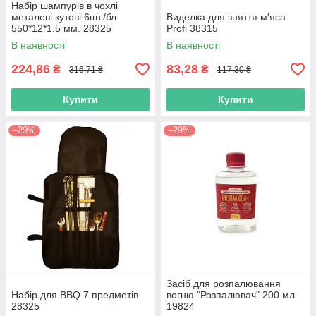
Набір шампурів в чохлі
металеві кутові 6шт./бл.
Виделка для зняття м'яса
550*12*1.5 мм. 28325
Profi 38315
В наявності
В наявності
224,86
83,28
₴
₴
316,71 ₴
117,30 ₴
Купити
Купити
–29%
–29%
Засіб для розпалювання
Набір для BBQ 7 предметів
вогню "Розпалювач" 200 мл.
28325
19824