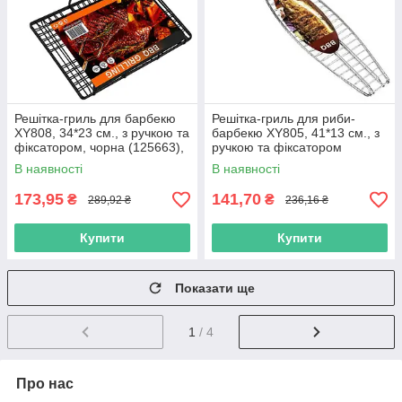
Решітка-гриль для барбекю
Решітка-гриль для риби-
XY808, 34*23 см., з ручкою та
барбекю XY805, 41*13 см., з
фіксатором, чорна (125663),
ручкою та фіксатором
1/30
(125638)
В наявності
В наявності
173,95
141,70
₴
₴
289,92 ₴
236,16 ₴
Купити
Купити
Показати ще
1
/ 4
Про нас