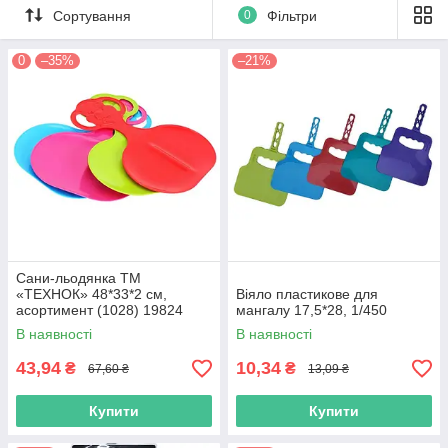
Сортування
0
Фільтри
0
–35%
–21%
Сани-льодянка ТМ
«ТЕХНОК» 48*33*2 см,
Віяло пластикове для
асортимент (1028) 19824
мангалу 17,5*28, 1/450
В наявності
В наявності
43,94
10,34
₴
₴
67,60 ₴
13,09 ₴
Купити
Купити