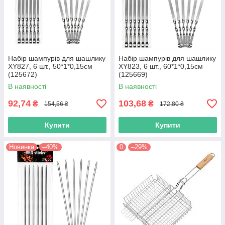
Набір шампурів для шашлику
Набір шампурів для шашлику
XY827, 6 шт., 50*1*0,15см
XY823, 6 шт., 60*1*0,15см
(125672)
(125669)
В наявності
В наявності
92,74
103,68
₴
₴
154,56 ₴
172,80 ₴
Купити
Купити
Новинка
–40%
0
–29%