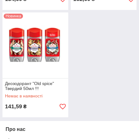
Новинка
Деозодорант "Old spice"
Твердий 50мл !!!
Немає в наявності
141,59
₴
Про нас