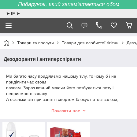
Подарунок, який запам'ятається обом
➤ IF ➤
Товари та послуги
Товари для особистої гігієни
Дезо
Дезодоранти і антиперспіранти
Ми багато часу приділяємо нашому тілу, то чому б і не
приділити час своїм
пахвам. Зараз кожний маючи його позбудеться поту і
неприємного запаху.
А оскільки він при занятті спортом блокує потові залози,
маючи тривалу
Показати все
дію. І це не тільки йдеться мова про жінок, а й чоловіків. Це
ми говоримо про антиперспірант, а вісь дезодорант
нейтралізую й блокує
неприємний запах до 48 годин.