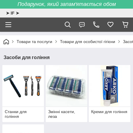
Подарунок, який запам'ятається обом
➤ IF ➤
Товари та послуги
Товари для особистої гігієни
Засо
Засоби для гоління
Станки для
Змінні касети,
Креми для гоління
гоління
леза