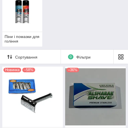
Піни і помазки для
гоління
Сортування
0
Фільтри
Новинка
–58%
–36%