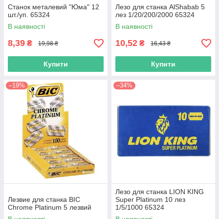
Станок металевий "Юма" 12
Лезо для станка AlShabab 5
шт./уп. 65324
лез 1/20/200/2000 65324
В наявності
В наявності
8,39
10,52
₴
₴
19,98 ₴
16,43 ₴
Купити
Купити
–19%
–34%
Лезо для станка LION KING
Лезвие для станка BIC
Super Platinum 10 лез
Chrome Platinum 5 лезвий
1/5/1000 65324