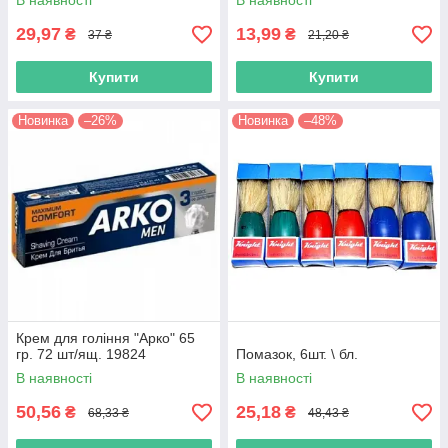
В наявності
В наявності
29,97
13,99
₴
₴
37 ₴
21,20 ₴
Купити
Купити
Новинка
–26%
Новинка
–48%
Крем для гоління "Арко" 65
гр. 72 шт/ящ. 19824
Помазок, 6шт. \ бл.
В наявності
В наявності
50,56
25,18
₴
₴
68,33 ₴
48,43 ₴