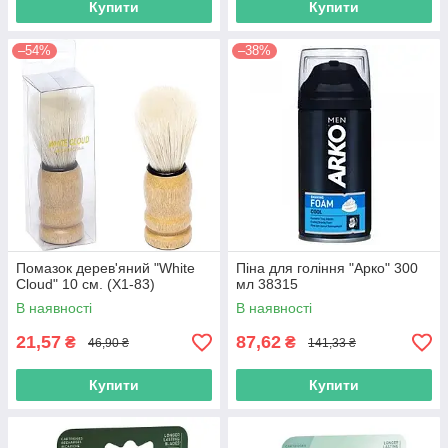
Купити
Купити
–54%
–38%
Помазок дерев'яний "White
Піна для гоління "Арко" 300
Cloud" 10 см. (Х1-83)
мл 38315
В наявності
В наявності
21,57
87,62
₴
₴
46,90 ₴
141,33 ₴
Купити
Купити