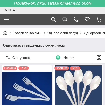
Подарунок, який запам'ятається обом
➤ IF ➤
Товари та послуги
Одноразовий посуд
Одноразові в
Одноразові виделки, ложки, ножі
Сортування
0
Фільтри
Новинка
–25%
Новинка
–25%