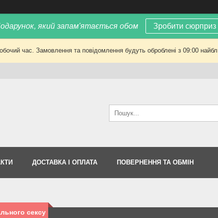
одарунок, який запам'ятається обом
Зробити сюрприз
робочий час. Замовлення та повідомлення будуть оброблені з 09:00 найбли
АКТИ
ДОСТАВКА І ОПЛАТА
ПОВЕРНЕННЯ ТА ОБМІН
льного сексу