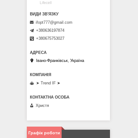
Lifecell
ifopt777@gmail.com
+380636197874
+380675753027
Івано-Франківськ, Україна
➤ Trend IF ➤
Христя
Графік роботи