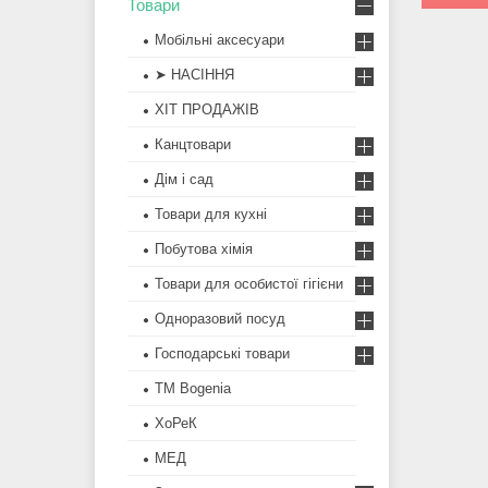
Товари
Мобільні аксесуари
➤ НАСІННЯ
ХІТ ПРОДАЖІВ
Канцтовари
Дім і сад
Товари для кухні
Побутова хімія
Товари для особистої гігієни
Одноразовий посуд
Господарські товари
ТМ Bogenia
ХоРеК
МЕД