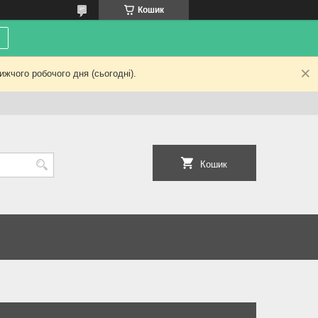
Кошик
жчого робочого дня (сьогодні).
Кошик