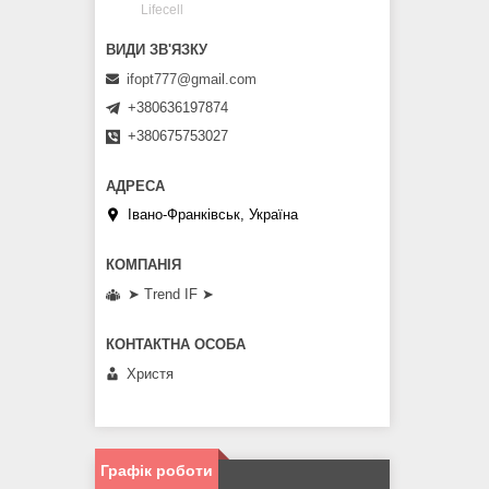
Lifecell
ifopt777@gmail.com
+380636197874
+380675753027
Івано-Франківськ, Україна
➤ Trend IF ➤
Христя
Графік роботи