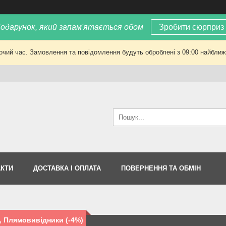
одарунок, який запам'ятається обом
Зробити сюрприз
очий час. Замовлення та повідомлення будуть оброблені з 09:00 найближч
АКТИ
ДОСТАВКА І ОПЛАТА
ПОВЕРНЕННЯ ТА ОБМІН
, Плямовивідники (-4%)