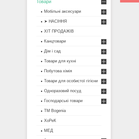
Товари
Мобільні аксесуари
➤ НАСІННЯ
ХІТ ПРОДАЖІВ
Канцтовари
Дім і сад
Товари для кухні
Побутова хімія
Товари для особистої гігієни
Одноразовий посуд
Господарські товари
ТМ Bogenia
ХоРеК
МЕД