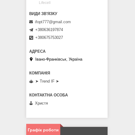
Lifecell
ifopt777@gmail.com
+380636197874
+380675753027
Івано-Франківськ, Україна
➤ Trend IF ➤
Христя
Графік роботи