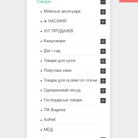
Товари
Мобільні аксесуари
➤ НАСІННЯ
ХІТ ПРОДАЖІВ
Канцтовари
Дім і сад
Товари для кухні
Побутова хімія
Товари для особистої гігієни
Одноразовий посуд
Господарські товари
ТМ Bogenia
ХоРеК
МЕД