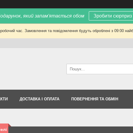
одарунок, який запам'ятається обом
Зробити сюрприз
еробочий час. Замовлення та повідомлення будуть оброблені з 09:00 найб
АКТИ
ДОСТАВКА І ОПЛАТА
ПОВЕРНЕННЯ ТА ОБМІН
елі