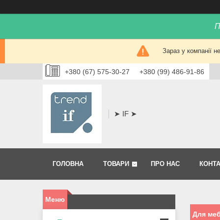
П
Зараз у компанії н
+380 (67) 575-30-27
+380 (99) 486-91-86
➤ IF ➤
ГОЛОВНА
ТОВАРИ
ПРО НАС
КОНТ
Для меб