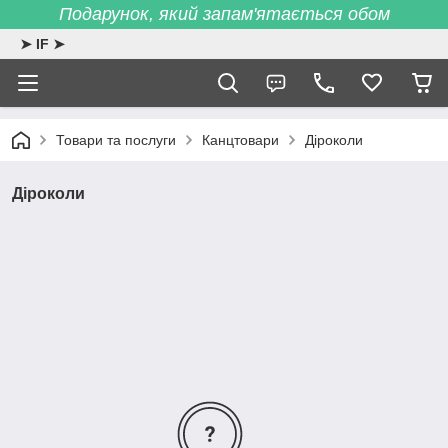
Подарунок, який запам'ятається обом
➤ IF ➤
Товари та послуги
Канцтовари
Діроколи
Діроколи