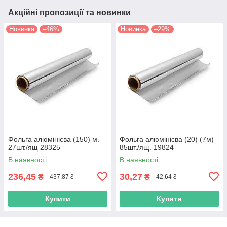
Акційні пропозиції та новинки
Новинка
–46%
Новинка
–29%
Фольга алюмінієва (150) м.
Фольга алюмінієва (20) (7м)
27шт./ящ 28325
85шт./ящ. 19824
В наявності
В наявності
236,45
30,27
₴
₴
437,87 ₴
42,64 ₴
Купити
Купити