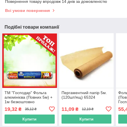
Повернення товару впродовж 14 днів за домовленістю
Всі умови повернення
Подібні товари компанії
ТМ "Господар" Фольга
Пергаментний папір 5м.
Фоль
алюмінієва (Повних 5м) +
(120шт/ящ) 65324
(Пов
1м безкоштовно
Госп
(28см/9мкм) 90 ш
35шт
19,32
11,09
55,
₴
₴
35,12 ₴
12,19 ₴
383
Купити
Купити