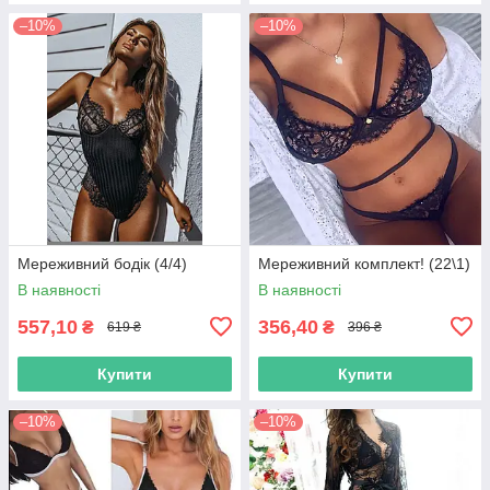
–10%
–10%
Мереживний бодік (4/4)
Мереживний комплект! (22\1)
В наявності
В наявності
557,10
356,40
₴
₴
619 ₴
396 ₴
Купити
Купити
–10%
–10%