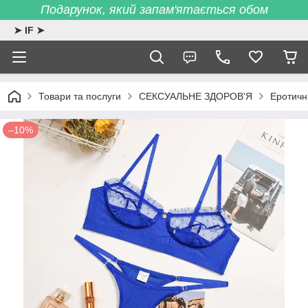
Подарунок, який запам'ятається обом
➤ IF ➤
Товари та послуги
СЕКСУАЛЬНЕ ЗДОРОВ'Я
Еротичн
–10%