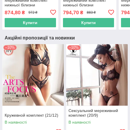
Мереживний комплект
Мереживний комплект
Мер
нижньої білизни
нижньої білизни
нижн
874,80
794,70
794
₴
₴
972 ₴
883 ₴
Купити
Купити
Акційні пропозиції та новинки
–10%
–10%
Сексуальний мереживний
Кружевной комплект (21/12)
комплект (20/9)
В наявності
В наявності