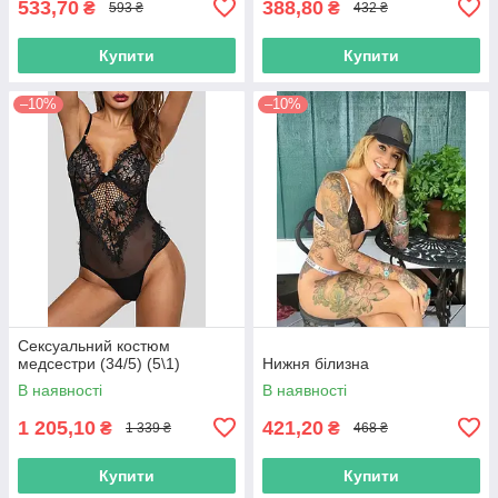
533,70
388,80
₴
₴
593 ₴
432 ₴
Купити
Купити
–10%
–10%
Сексуальний костюм
медсестри (34/5) (5\1)
Нижня білизна
В наявності
В наявності
1 205,10
421,20
₴
₴
1 339 ₴
468 ₴
Купити
Купити