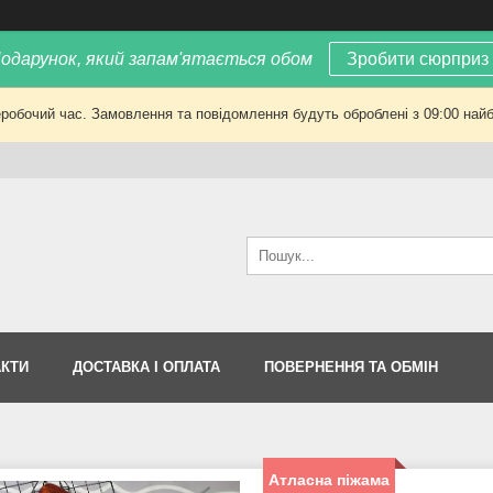
одарунок, який запам'ятається обом
Зробити сюрприз
еробочий час. Замовлення та повідомлення будуть оброблені з 09:00 найб
АКТИ
ДОСТАВКА І ОПЛАТА
ПОВЕРНЕННЯ ТА ОБМІН
Атласна піжама