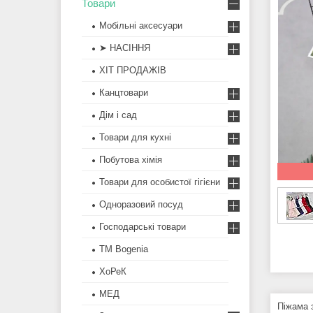
Товари
Мобільні аксесуари
➤ НАСІННЯ
ХІТ ПРОДАЖІВ
Канцтовари
Дім і сад
Товари для кухні
Побутова хімія
Товари для особистої гігієни
Одноразовий посуд
Господарські товари
ТМ Bogenia
ХоРеК
МЕД
Піжама 