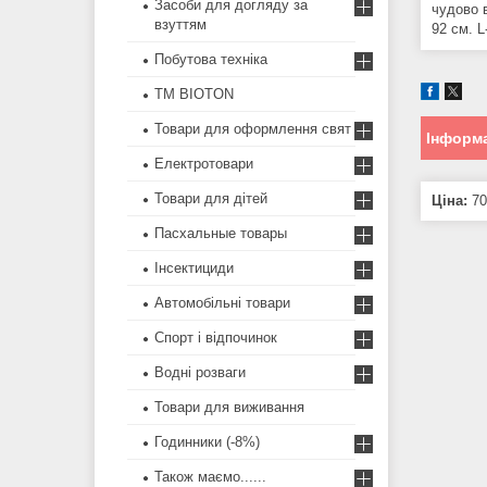
Засоби для догляду за
чудово в
взуттям
92 см. 
Побутова техніка
ТМ BIOTON
Товари для оформлення свят
Інформа
Електротовари
Товари для дітей
Ціна:
70
Пасхальные товары
Інсектициди
Автомобільні товари
Спорт і відпочинок
Водні розваги
Товари для виживання
Годинники (-8%)
Також маємо......