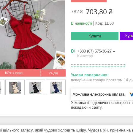
703,80 ₴
782 ₴
В наявності
Код:
11/68
Купи
Купити
+380 (67) 575-30-27
Київстар
–10%
24 дні
повернення товару протягом 14 д
У компанії підключені електронні
покидаючи сайту.
зі щільного атласу, який чудово холодить шкіру. Чудова річ, приємна на 