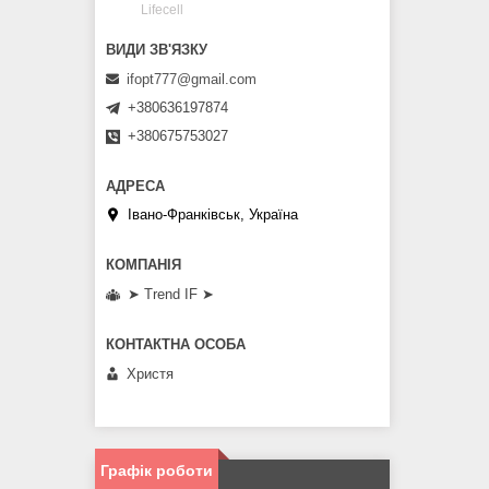
Lifecell
ifopt777@gmail.com
+380636197874
+380675753027
Івано-Франківськ, Україна
➤ Trend IF ➤
Христя
Графік роботи