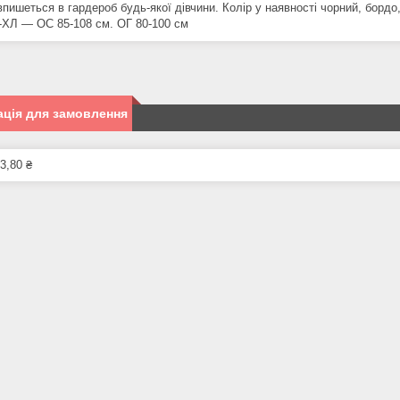
пишеться в гардероб будь-якої дівчини. Колір у наявності чорний, бордо,
L-ХЛ — ОС 85-108 см. ОГ 80-100 см
ція для замовлення
3,80 ₴