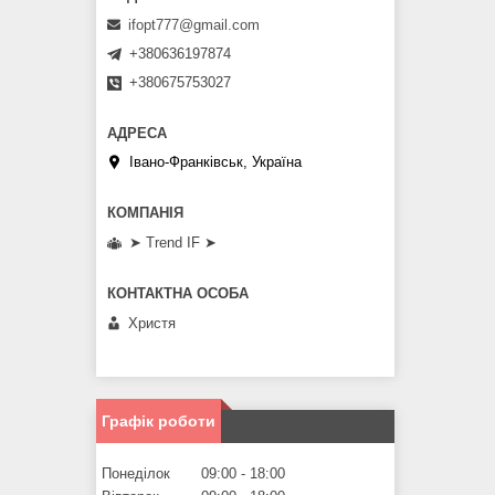
ifopt777@gmail.com
+380636197874
+380675753027
Івано-Франківськ, Україна
➤ Trend IF ➤
Христя
Графік роботи
Понеділок
09:00
18:00