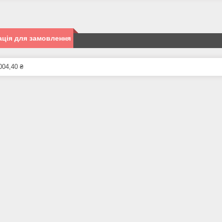
ція для замовлення
004,40 ₴