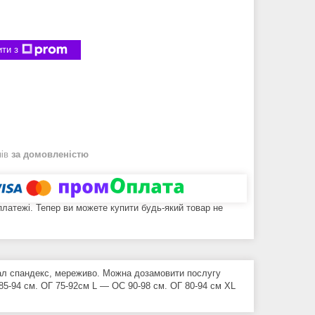
ти з
нів
за домовленістю
 платежі. Тепер ви можете купити будь-який товар не
іал спандекс, мереживо. Можна дозамовити послугу
-94 см. ОГ 75-92см L — ОС 90-98 см. ОГ 80-94 см XL