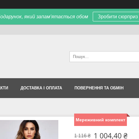
одарунок, який запам'ятається обом
Зробити сюрприз
АКТИ
ДОСТАВКА І ОПЛАТА
ПОВЕРНЕННЯ ТА ОБМІН
Мереживний комплект
1 004,40 ₴
1 116 ₴