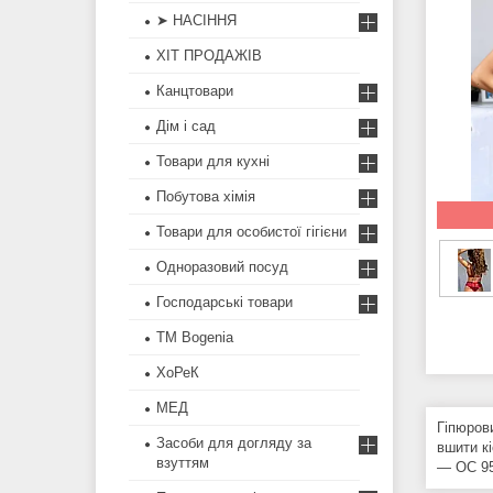
➤ НАСІННЯ
ХІТ ПРОДАЖІВ
Канцтовари
Дім і сад
Товари для кухні
Побутова хімія
Товари для особистої гігієни
Одноразовий посуд
Господарські товари
ТМ Bogenia
ХоРеК
МЕД
Гіпюров
Засоби для догляду за
вшити к
взуттям
— ОС 95