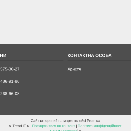
 575-30-27
Христя
 486-91-86
 268-96-08
Сайт створений на маркетплейсі
Prom.ua
➤ Trend IF ➤ |
Поскаржитися на контент
|
Політика конфіденційності