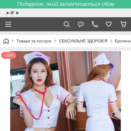
Подарунок, який запам'ятається обом
➤ IF ➤
Товари та послуги
СЕКСУАЛЬНЕ ЗДОРОВ'Я
Еротичн
–10%