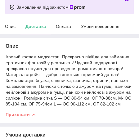
Замовлення під захистом
Опис
Доставка
Оплата
Умови повернення
Опис
Ігровий костюм медсестри. Прекрасно підійде для займання
еротичних фантазій у реальність! Чудовий подарунок і
прекрасна штучка для проведення романтичного вечора!
Матеріал стрейч — добре тягнеться і приємний до тіла!
Комплектація: блузка, спідничка, шапочка, стринги, панчохи
на замовлення. Панчохи сіточкою з ажуром на гумці, панчохи
нейлонові з ажуром на гумці, панчохи нейлонові з ажуром на
силіконі. Розмірна сітка S — ОС 80-94 см. ОГ 70-88см. M- ОС
85-104 см. ОГ 75-94см L — ОС 90-112 см. ОГ 82-102 см
Приховати
Умови доставки