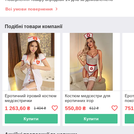
Всі умови повернення
Подібні товари компанії
Еротичний ігровий костюм
Костюм медсестри для
Ерот
медсестрички
еротичних ігор
поко
1 263,60
550,80
751
₴
₴
1 404 ₴
612 ₴
Купити
Купити