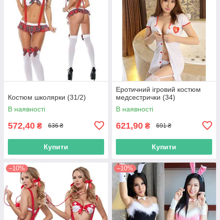
Еротичний ігровий костюм
Костюм школярки (31/2)
медсестрички (34)
В наявності
В наявності
572,40
621,90
₴
₴
636 ₴
691 ₴
Купити
Купити
–10%
–10%