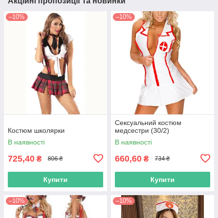
Акційні пропозиції та новинки
–10%
–10%
Сексуальний костюм
Костюм школярки
медсестри (30/2)
В наявності
В наявності
725,40
660,60
₴
₴
806 ₴
734 ₴
Купити
Купити
–10%
–10%