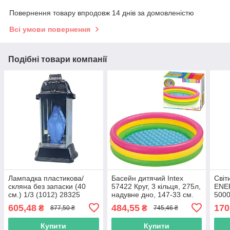
Повернення товару впродовж 14 днів за домовленістю
Всі умови повернення
Подібні товари компанії
Лампадка пластикова/
Басейн дитячий Intex
Світ
скляна без запаски (40
57422 Круг, 3 кільця, 275л,
ENE
см.) 1/3 (1012) 28325
надувне дно, 147-33 см.
5000
28325
605,48
484,55
170
₴
₴
877,50 ₴
745,46 ₴
Купити
Купити