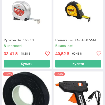
Рулетка 3м. 165691
Рулетка 5м. Х4-61/587-5М
В наявності
В наявності
32,41
40,52
₴
₴
48,38 ₴
60,48 ₴
Купити
Купити
–33%
–33%