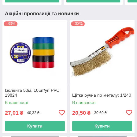
Акційні пропозиції та новинки
–33%
–33%
Ізолента 50м. 10шт/уп PVC
19824
Щітка ручна по металу; 1/240
В наявності
В наявності
27,01
20,50
₴
₴
40,32 ₴
30,60 ₴
Купити
Купити