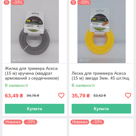
0
–33%
0
–33%
Жилка для тримера Асеса
(15 м) кручена (квадрат
Леска для триммера Асеса
армований з сердечником)
(15 м) звезда 3мм, 45 шт./ящ
3мм, (сіра) 45 шт./ящ 38315
В наявності
В наявності
63,49
35,79
₴
₴
94,76 ₴
53,42 ₴
Купити
Купити
Новинка
–33%
Новинка
–33%