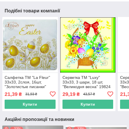
Подібні товари компанії
Салфетка ТМ "La Fleur"
Серветка ТМ "Luxy"
Серв
33х33, 2слоя, 16шт,
33х33, 3 шари, 18 шт,
33х3
"Золотистые писанки"
"Великодня весна" 19824
"Вес
21,39
29,19
21,
₴
₴
31,93 ₴
43,57 ₴
Купити
Купити
Акційні пропозиції та новинки
0
–33%
0
–33%