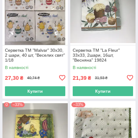
Серветка ТМ "Malvar" 30х30,
Серветка ТМ "La Fleur"
2 шари, 40 шт, "Веселих свят"
33х33, 2шари, 16шт,
1/18
"Весняна" 19824
В наявності
В наявності
27,30
21,39
₴
₴
40,74 ₴
31,93 ₴
Купити
Купити
0
–33%
–33%