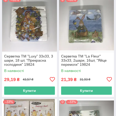
Серветка ТМ "Luxy" 33х33, 3
Серветка ТМ "La Fleur"
шари, 18 шт, "Прекрасна
33х33, 2шари, 16шт, "Яйце
господиня" 19824
перемоги" 19824
В наявності
В наявності
29,19
21,39
₴
₴
43,57 ₴
31,93 ₴
Купити
Купити
–33%
0
–33%