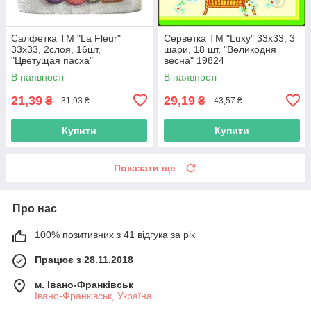
Салфетка ТМ "La Fleur"
Серветка ТМ "Luxy" 33х33, 3
33х33, 2слоя, 16шт,
шари, 18 шт, "Великодня
"Цветущая пасха"
весна" 19824
В наявності
В наявності
21,39
29,19
₴
₴
31,93 ₴
43,57 ₴
Купити
Купити
Показати ще
Про нас
100% позитивних з 41 відгука за рік
Працює з 28.11.2018
м. Івано-Франківськ
Івано-Франківськ, Україна