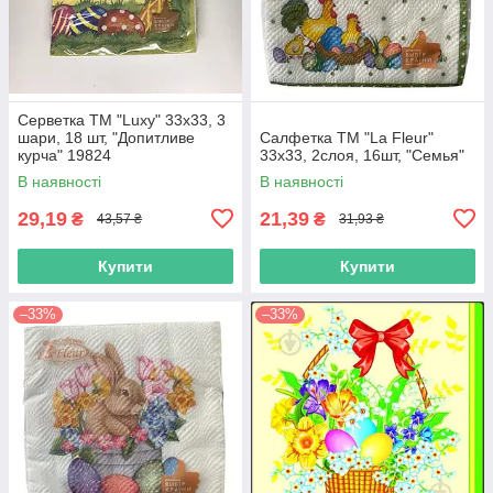
Серветка ТМ "Luxy" 33х33, 3
шари, 18 шт, "Допитливе
Салфетка ТМ "La Fleur"
курча" 19824
33х33, 2слоя, 16шт, "Семья"
В наявності
В наявності
29,19
21,39
₴
₴
43,57 ₴
31,93 ₴
Купити
Купити
–33%
–33%