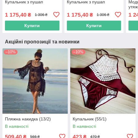
Купальник з пушап
Купальник з пушап
Модн
утя
1 175,40
1 175,40
1 2
₴
₴
1 306 ₴
1 306 ₴
Купити
Купити
Акційні пропозиції та новинки
–10%
–10%
Пляжна накидка (13/2)
Купальник (55/1)
В наявності
В наявності
509,40
423
₴
₴
566 ₴
470 ₴