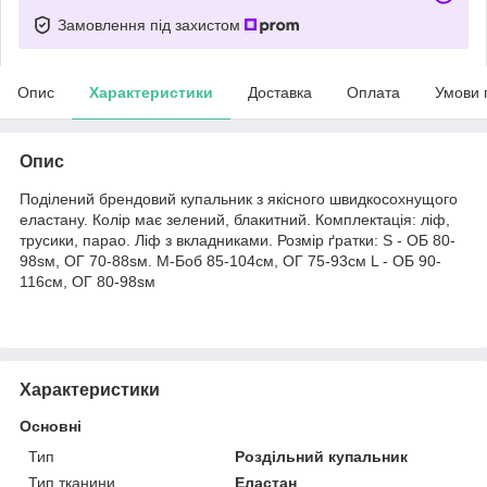
Замовлення під захистом
Опис
Характеристики
Доставка
Оплата
Умови 
Опис
Поділений брендовий купальник з якісного швидкосохнущого
еластану. Колір має зелений, блакитний. Комплектація: ліф,
трусики, парао. Ліф з вкладниками. Розмір ґратки: S - ОБ 80-
98sм, ОГ 70-88sм. М-Боб 85-104см, ОГ 75-93см L - ОБ 90-
116cм, ОГ 80-98sм
Характеристики
Основні
Тип
Роздільний купальник
Тип тканини
Еластан