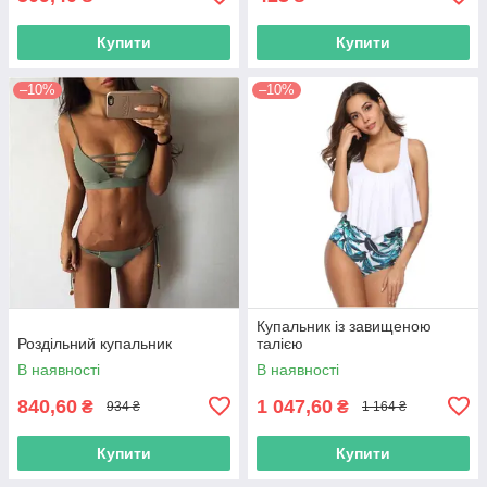
Купити
Купити
–10%
–10%
Купальник із завищеною
Роздільний купальник
талією
В наявності
В наявності
840,60
1 047,60
₴
₴
934 ₴
1 164 ₴
Купити
Купити