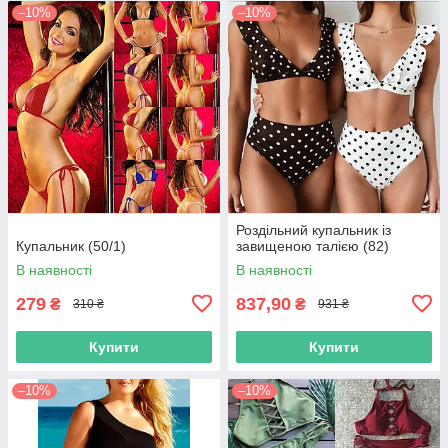
–10%
–10%
Роздільний купальник із
Купальник (50/1)
завищеною талією (82)
В наявності
В наявності
279
837,90
₴
₴
310 ₴
931 ₴
Купити
Купити
–10%
–10%