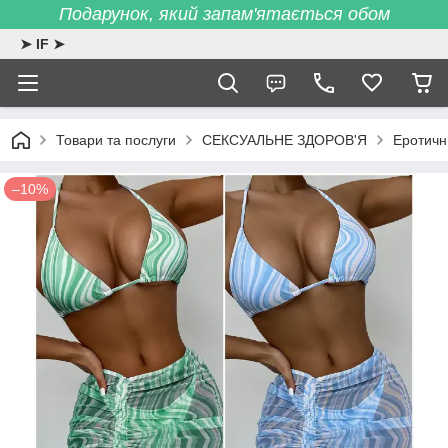
Подарунок, який запам'ятається обом
➤ IF ➤
Товари та послуги
СЕКСУАЛЬНЕ ЗДОРОВ'Я
Еротичн
–10%