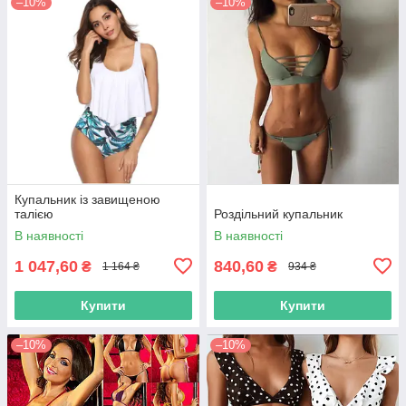
–10%
–10%
Купальник із завищеною
талією
Роздільний купальник
В наявності
В наявності
1 047,60
840,60
₴
₴
1 164 ₴
934 ₴
Купити
Купити
–10%
–10%