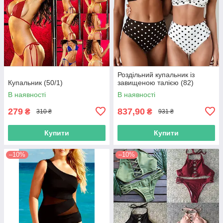
Роздільний купальник із
Купальник (50/1)
завищеною талією (82)
В наявності
В наявності
279
837,90
₴
₴
310 ₴
931 ₴
Купити
Купити
–10%
–10%