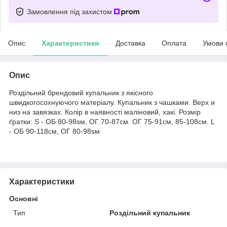
Замовлення під захистом
Опис
Характеристики
Доставка
Оплата
Умови 
Опис
Роздільний брендовий купальник з якісного
швидкогосохнуючого матеріалу. Купальник з чашками. Верх и
низ на завязках. Колір в наявності маліновий, хакі. Розмір
ґратки: S - ОБ 80-98sм, ОГ 70-87см. ОГ 75-91см, 85-108см. L
- ОБ 90-118cм, ОГ 80-98sм
Характеристики
Основні
Тип
Роздільний купальник