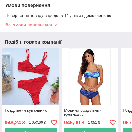
Умови повернення
Повернення товару впродовж 14 днів за домовленістю
Всі умови повернення
Подібні товари компанії
Роздільний купальник
Модний роздільний
Розд
купальник
948,24
945,90
967
₴
₴
1 053,60 ₴
1 051 ₴