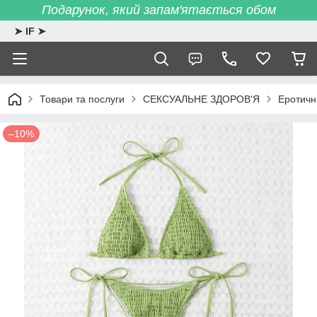
Подарунок, який запам'ятається обом
➤ IF ➤
Товари та послуги
СЕКСУАЛЬНЕ ЗДОРОВ'Я
Еротичн
–10%