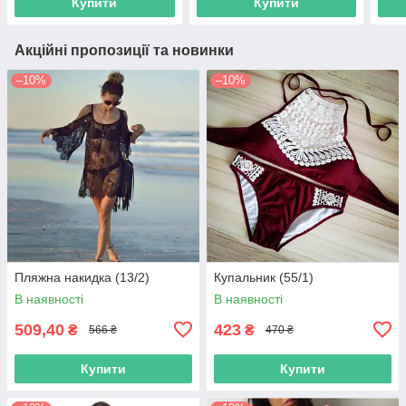
Купити
Купити
Акційні пропозиції та новинки
–10%
–10%
Пляжна накидка (13/2)
Купальник (55/1)
В наявності
В наявності
509,40
423
₴
₴
566 ₴
470 ₴
Купити
Купити