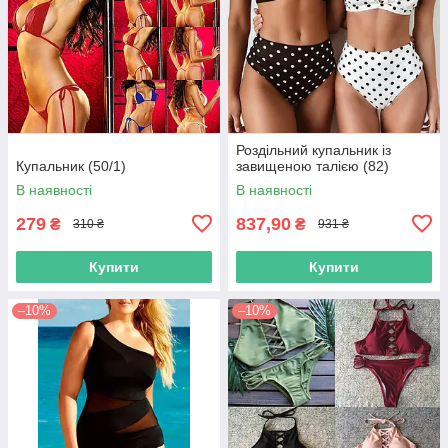
Роздільний купальник із
Купальник (50/1)
завищеною талією (82)
В наявності
В наявності
279
837,90
₴
₴
310 ₴
931 ₴
Купити
Купити
–10%
–10%