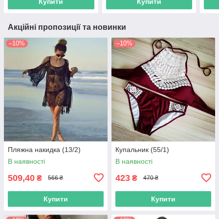
Купити
Купити
Акційні пропозиції та новинки
–10%
–10%
Пляжна накидка (13/2)
Купальник (55/1)
В наявності
В наявності
509,40
423
₴
₴
566 ₴
470 ₴
Купити
Купити