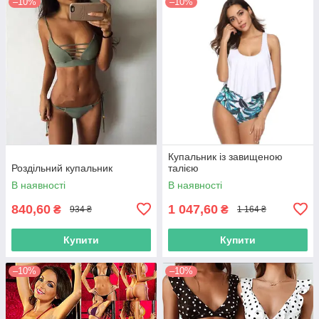
–10%
–10%
Купальник із завищеною
Роздільний купальник
талією
В наявності
В наявності
840,60
1 047,60
₴
₴
934 ₴
1 164 ₴
Купити
Купити
–10%
–10%