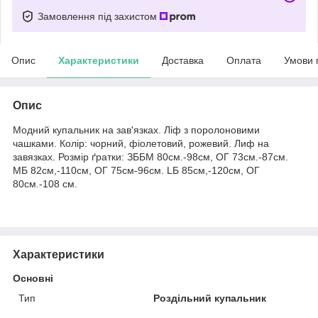
Замовлення під захистом
Опис
Характеристики
Доставка
Оплата
Умови 
Опис
Модний купальник на зав'язках. Ліф з поролоновими
чашками. Колір: чорний, фіолетовий, рожевий. Лиф на
завязках. Розмір ґратки: ЗББМ 80см.-98см, ОГ 73см.-87см.
МБ 82см,-110см, ОГ 75см-96см. LБ 85см,-120см, ОГ
80см.-108 см.
Характеристики
Основні
Тип
Роздільний купальник