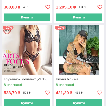
388,80
1 205,10
₴
₴
432 ₴
1 339 ₴
Купити
Купити
–10%
–10%
Кружевной комплект (21/12)
Нижня білизна
В наявності
В наявності
533,70
421,20
₴
₴
593 ₴
468 ₴
Купити
Купити