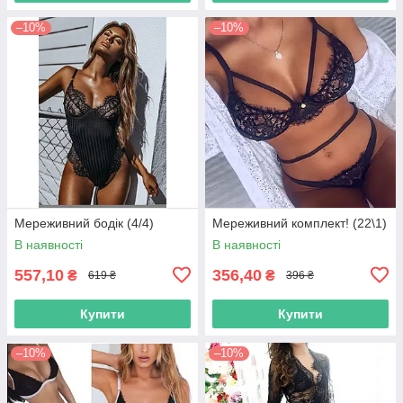
–10%
–10%
Мереживний бодік (4/4)
Мереживний комплект! (22\1)
В наявності
В наявності
557,10
356,40
₴
₴
619 ₴
396 ₴
Купити
Купити
–10%
–10%