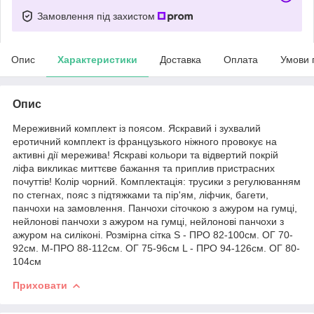
Замовлення під захистом
Опис
Характеристики
Доставка
Оплата
Умови 
Опис
Мереживний комплект із поясом. Яскравий і зухвалий
еротичний комплект із французького ніжного провокує на
активні дії мережива! Яскраві кольори та відвертий покрій
ліфа викликає миттєве бажання та приплив пристрасних
почуттів! Колір чорний. Комплектація: трусики з регулюванням
по стегнах, пояс з підтяжками та пір'ям, ліфчик, багети,
панчохи на замовлення. Панчохи сіточкою з ажуром на гумці,
нейлонові панчохи з ажуром на гумці, нейлонові панчохи з
ажуром на силіконі. Розмірна сітка S - ПРО 82-100см. ОГ 70-
92см. M-ПРО 88-112см. ОГ 75-96см L - ПРО 94-126см. ОГ 80-
104см
Приховати