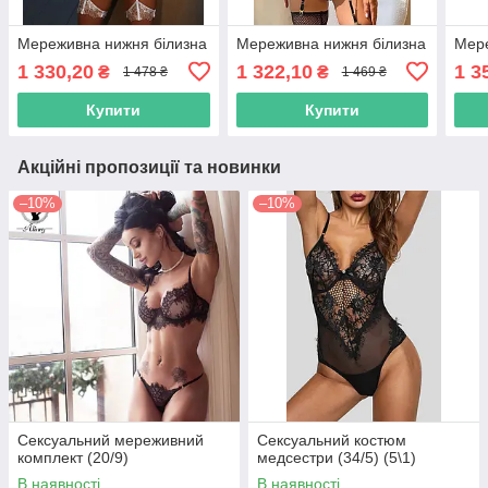
Мереживна нижня білизна
Мереживна нижня білизна
Мере
1 330,20
1 322,10
1 3
₴
₴
1 478 ₴
1 469 ₴
Купити
Купити
Акційні пропозиції та новинки
–10%
–10%
Сексуальний мереживний
Сексуальний костюм
комплект (20/9)
медсестри (34/5) (5\1)
В наявності
В наявності