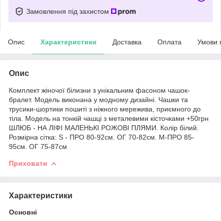
Замовлення під захистом
Опис
Характеристики
Доставка
Оплата
Умови 
Опис
Комплект жіночої білизни з унікальним фасоном чашок-
бралет. Модель виконана у модному дизайні. Чашки та
трусики-шортики пошиті з ніжного мережива, приємного до
тіла. Модель на тонкій чашці з металевими кісточками +50грн
ШЛЮБ - НА ЛІФІ МАЛЕНЬКІ РОЖОВІ ПЛЯМИ. Колір білий.
Розмірна сітка: S - ПРО 80-92см. ОГ 70-82см. M-ПРО 85-
95см. ОГ 75-87см
Приховати
Характеристики
Основні