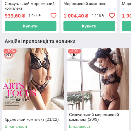
Сексуальний мереживний
Мереживний комплект
Мер
комплект
939,60
1 004,40
1 0
₴
₴
1 044 ₴
1 116 ₴
Купити
Купити
Акційні пропозиції та новинки
–10%
–10%
Сексуальний мереживний
Кружевной комплект (21/12)
комплект (20/9)
В наявності
В наявності