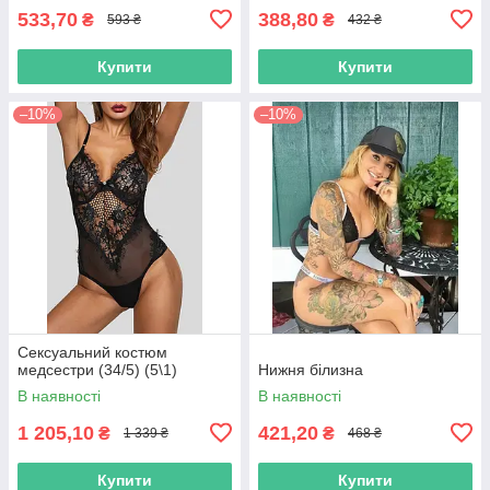
533,70
388,80
₴
₴
593 ₴
432 ₴
Купити
Купити
–10%
–10%
Сексуальний костюм
медсестри (34/5) (5\1)
Нижня білизна
В наявності
В наявності
1 205,10
421,20
₴
₴
1 339 ₴
468 ₴
Купити
Купити