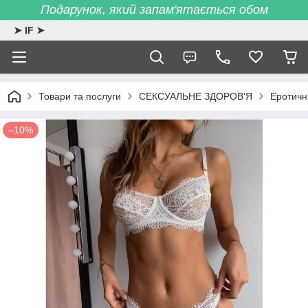
Подарунок, який запам'ятається обом
➤ IF ➤
Товари та послуги
СЕКСУАЛЬНЕ ЗДОРОВ'Я
Еротичн
–10%