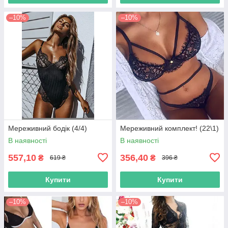
–10%
–10%
Мереживний бодік (4/4)
Мереживний комплект! (22\1)
В наявності
В наявності
557,10
356,40
₴
₴
619 ₴
396 ₴
Купити
Купити
–10%
–10%