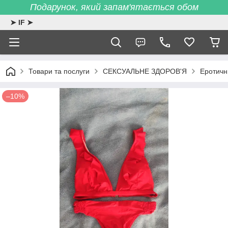
Подарунок, який запам'ятається обом
➤ IF ➤
Товари та послуги
СЕКСУАЛЬНЕ ЗДОРОВ'Я
Еротичн
–10%