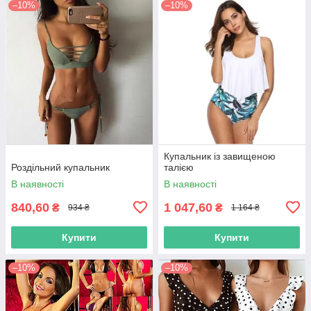
–10%
–10%
Купальник із завищеною
Роздільний купальник
талією
В наявності
В наявності
840,60
1 047,60
₴
₴
934 ₴
1 164 ₴
Купити
Купити
–10%
–10%