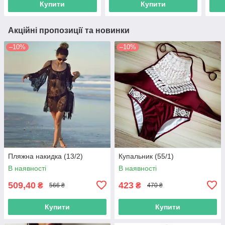
Купити
Купити
Акційні пропозиції та новинки
–10%
–10%
Пляжна накидка (13/2)
Купальник (55/1)
В наявності
В наявності
509,40
423
₴
₴
566 ₴
470 ₴
Купити
Купити