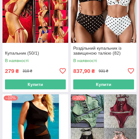
Роздільний купальник із
Купальник (50/1)
завищеною талією (82)
В наявності
В наявності
279
837,90
₴
₴
310 ₴
931 ₴
Купити
Купити
–10%
–10%