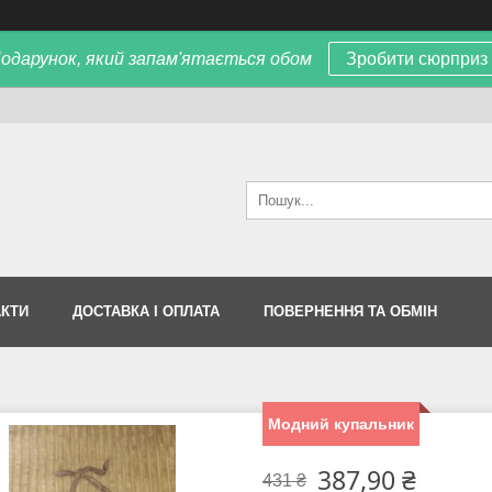
одарунок, який запам'ятається обом
Зробити сюрприз
АКТИ
ДОСТАВКА І ОПЛАТА
ПОВЕРНЕННЯ ТА ОБМІН
Модний купальник
387,90 ₴
431 ₴