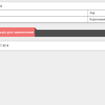
ні
Ліф
Коричневи
ція для замовлення
7,90 ₴