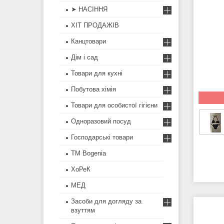
➤ НАСІННЯ
ХІТ ПРОДАЖІВ
Канцтовари
Дім і сад
Товари для кухні
Побутова хімія
Товари для особистої гігієни
Одноразовий посуд
Господарські товари
ТМ Bogenia
ХоРеК
МЕД
Засоби для догляду за
взуттям