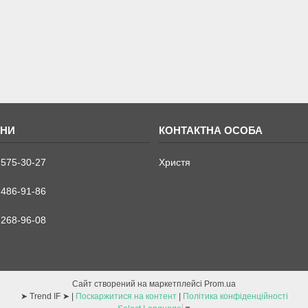
 575-30-27
Христя
 486-91-86
 268-96-08
Сайт створений на маркетплейсі
Prom.ua
➤ Trend IF ➤ |
Поскаржитися на контент
|
Політика конфіденційності