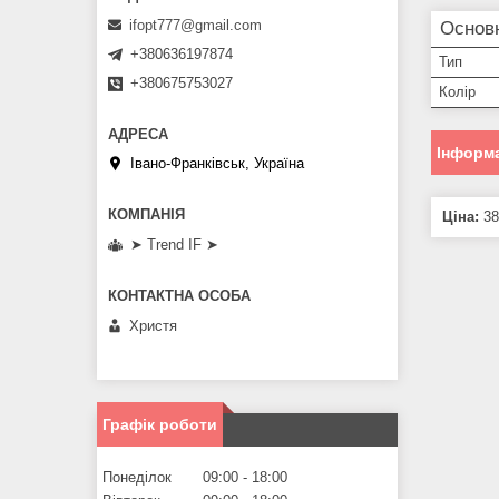
ifopt777@gmail.com
Основ
+380636197874
Тип
+380675753027
Колір
Інформа
Івано-Франківськ, Україна
Ціна:
38
➤ Trend IF ➤
Христя
Графік роботи
Понеділок
09:00
18:00