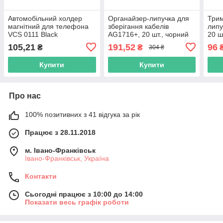
Автомобільний холдер
Органайзер-липучка для
Трим
магнітний для телефона
зберігання кабелів
липу
VCS 0111 Black
AG1716+, 20 шт., чорний
20 ш
105,21
191,52
96
₴
₴
304 ₴
Купити
Купити
Про нас
100% позитивних з 41 відгука за рік
Працює з 28.11.2018
м. Івано-Франківськ
Івано-Франківськ, Україна
Контакти
Сьогодні працює з 10:00 до 14:00
Показати весь графік роботи