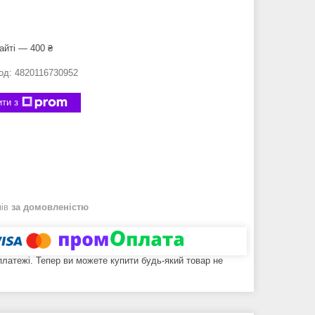
айті — 400 ₴
од:
4820116730952
ти з
нів
за домовленістю
 платежі. Тепер ви можете купити будь-який товар не