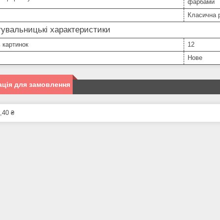
фарбами
Класична 
увальницькі характеристики
ь картинок
12
Нове
ція для замовлення
,40 ₴