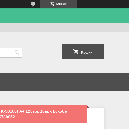
Кошик
Кошик
K-50106) А4 12стор.(6арк.),скоба
16730952