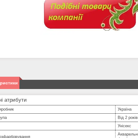
еристики
і атрибути
иробник
Україна
рупа
Від 2 років
Унісекс
Акварельн
розфарбовування