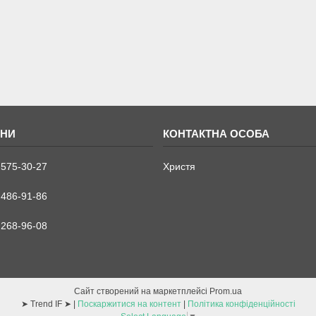
 575-30-27
Христя
 486-91-86
 268-96-08
Сайт створений на маркетплейсі
Prom.ua
➤ Trend IF ➤ |
Поскаржитися на контент
|
Політика конфіденційності