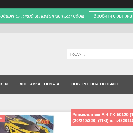
одарунок, який запам'ятається обом
Зробити сюрприз
АКТИ
ДОСТАВКА І ОПЛАТА
ПОВЕРНЕННЯ ТА ОБМІН
Розмальовка А-4 TK-50120 (T
ка
(20/240/320) (ТІКІ) ш.к.48201