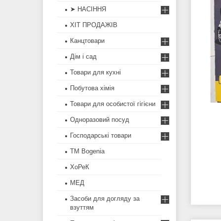
➤ НАСІННЯ
ХІТ ПРОДАЖІВ
Канцтовари
Дім і сад
Товари для кухні
Побутова хімія
Товари для особистої гігієни
Одноразовий посуд
Господарські товари
ТМ Bogenia
ХоРеК
МЕД
Засоби для догляду за
взуттям