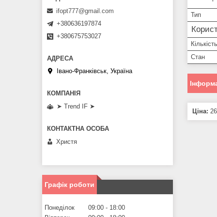
ifopt777@gmail.com
Тип
+380636197874
Корист
+380675753027
Кількіст
Стан
Івано-Франківськ, Україна
Інформа
➤ Trend IF ➤
Ціна:
26
Христя
Графік роботи
Понеділок
09:00
18:00