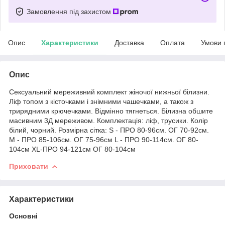
Замовлення під захистом
Опис
Характеристики
Доставка
Оплата
Умови 
Опис
Сексуальний мереживний комплект жіночої нижньої білизни.
Ліф топом з кісточками і знімними чашечками, а також з
трирядними крючечками. Відмінно тягнеться. Білизна обшите
масивним 3Д мереживом. Комплектація: ліф, трусики. Колір
білий, чорний. Розмірна сітка: S - ПРО 80-96см. ОГ 70-92см.
M - ПРО 85-106см. ОГ 75-96см L - ПРО 90-114см. ОГ 80-
104см XL-ПРО 94-121см ОГ 80-104см
Приховати
Характеристики
Основні