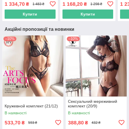
1 334,70
1 168,20
1 2
₴
₴
1 483 ₴
1 298 ₴
Купити
Купити
Акційні пропозиції та новинки
–10%
–10%
Сексуальний мереживний
Кружевной комплект (21/12)
комплект (20/9)
В наявності
В наявності
533,70
388,80
₴
₴
593 ₴
432 ₴