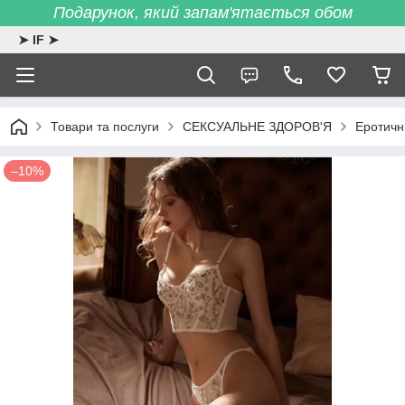
Подарунок, який запам'ятається обом
➤ IF ➤
Товари та послуги
СЕКСУАЛЬНЕ ЗДОРОВ'Я
Еротичн
–10%