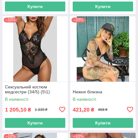
Купити
Купити
–10%
–10%
Сексуальний костюм
медсестри (34/5) (5\1)
Нижня білизна
В наявності
В наявності
1 205,10
421,20
₴
₴
1 339 ₴
468 ₴
Купити
Купити
–10%
–10%