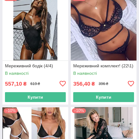
Мереживний бодік (4/4)
Мереживний комплект! (22\1)
В наявності
В наявності
557,10
356,40
₴
₴
619 ₴
396 ₴
Купити
Купити
–10%
–10%