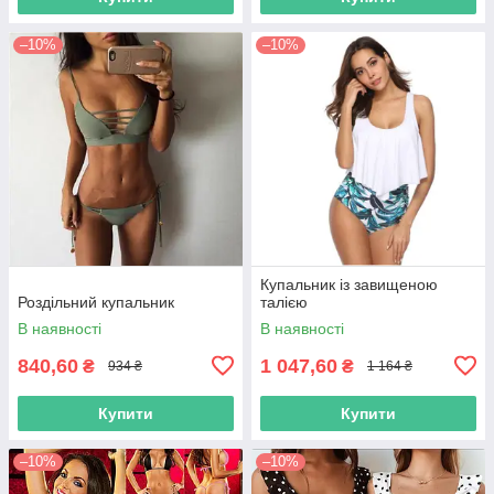
–10%
–10%
Купальник із завищеною
Роздільний купальник
талією
В наявності
В наявності
840,60
1 047,60
₴
₴
934 ₴
1 164 ₴
Купити
Купити
–10%
–10%