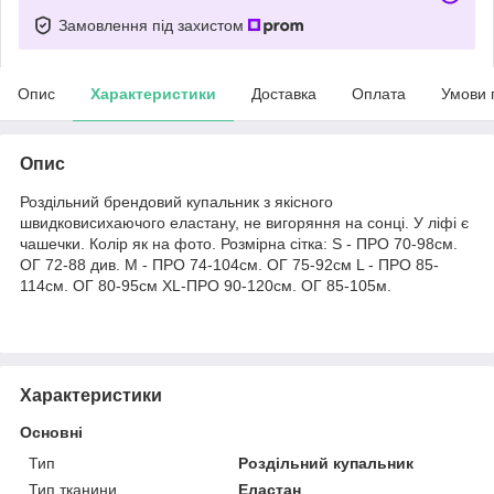
Замовлення під захистом
Опис
Характеристики
Доставка
Оплата
Умови 
Опис
Роздільний брендовий купальник з якісного
швидковисихаючого еластану, не вигоряння на сонці. У ліфі є
чашечки. Колір як на фото. Розмірна сітка: S - ПРО 70-98см.
ОГ 72-88 див. M - ПРО 74-104см. ОГ 75-92см L - ПРО 85-
114см. ОГ 80-95см XL-ПРО 90-120см. ОГ 85-105м.
Характеристики
Основні
Тип
Роздільний купальник
Тип тканини
Еластан