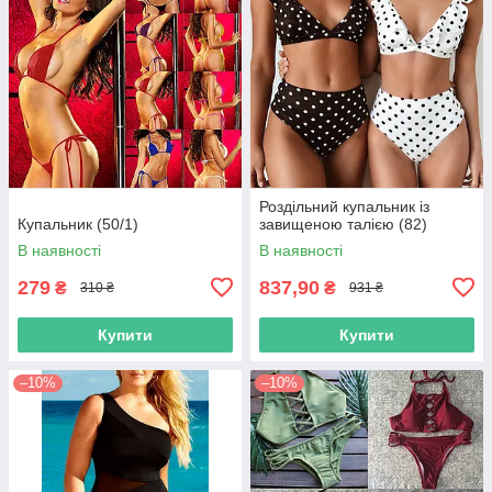
Роздільний купальник із
Купальник (50/1)
завищеною талією (82)
В наявності
В наявності
279
837,90
₴
₴
310 ₴
931 ₴
Купити
Купити
–10%
–10%