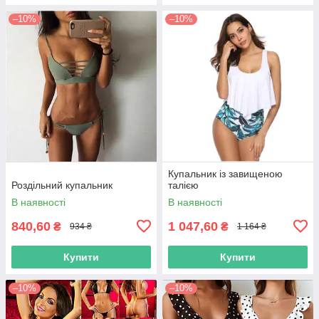
–10%
–10%
Купальник із завищеною
Роздільний купальник
талією
В наявності
В наявності
840,60
1 047,60
₴
₴
934 ₴
1 164 ₴
Купити
Купити
–10%
–10%