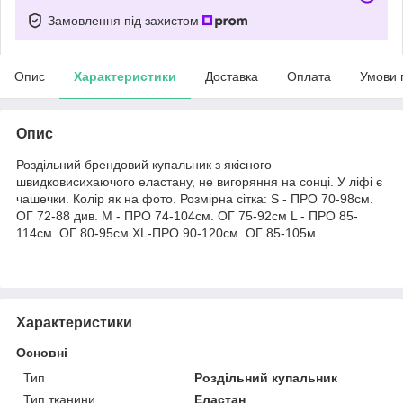
Замовлення під захистом
Опис
Характеристики
Доставка
Оплата
Умови 
Опис
Роздільний брендовий купальник з якісного
швидковисихаючого еластану, не вигоряння на сонці. У ліфі є
чашечки. Колір як на фото. Розмірна сітка: S - ПРО 70-98см.
ОГ 72-88 див. M - ПРО 74-104см. ОГ 75-92см L - ПРО 85-
114см. ОГ 80-95см XL-ПРО 90-120см. ОГ 85-105м.
Характеристики
Основні
Тип
Роздільний купальник
Тип тканини
Еластан