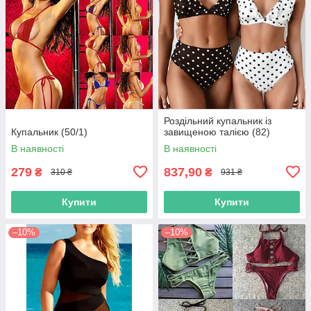
Роздільний купальник із
Купальник (50/1)
завищеною талією (82)
В наявності
В наявності
279
837,90
₴
₴
310 ₴
931 ₴
Купити
Купити
–10%
–10%