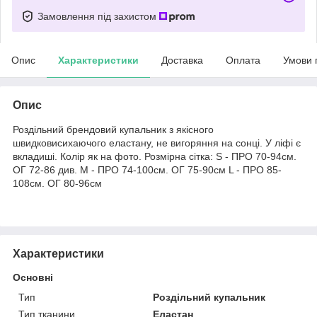
Замовлення під захистом
Опис
Характеристики
Доставка
Оплата
Умови 
Опис
Роздільний брендовий купальник з якісного
швидковисихаючого еластану, не вигоряння на сонці. У ліфі є
вкладиші. Колір як на фото. Розмірна сітка: S - ПРО 70-94см.
ОГ 72-86 див. M - ПРО 74-100см. ОГ 75-90см L - ПРО 85-
108см. ОГ 80-96см
Характеристики
Основні
Тип
Роздільний купальник
Тип тканини
Еластан