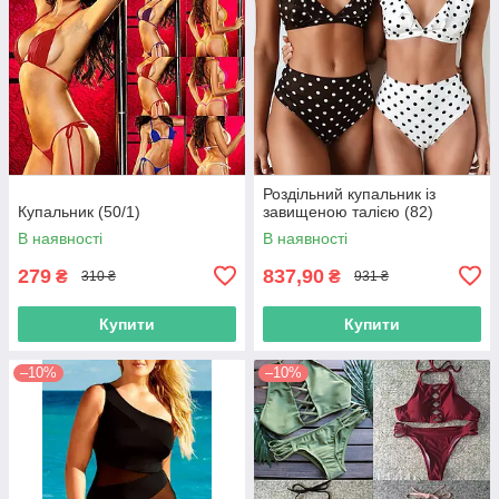
Роздільний купальник із
Купальник (50/1)
завищеною талією (82)
В наявності
В наявності
279
837,90
₴
₴
310 ₴
931 ₴
Купити
Купити
–10%
–10%