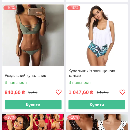
–10%
–10%
Купальник із завищеною
Роздільний купальник
талією
В наявності
В наявності
840,60
1 047,60
₴
₴
934 ₴
1 164 ₴
Купити
Купити
–10%
–10%