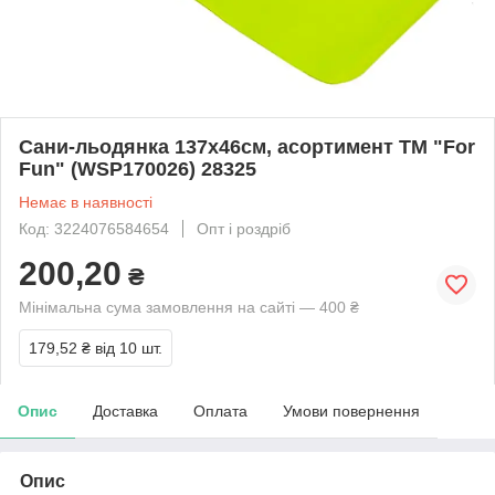
Сани-льодянка 137х46см, асортимент ТМ "For
Fun" (WSP170026) 28325
Немає в наявності
Код: 3224076584654
Опт і роздріб
200,20
₴
Мінімальна сума замовлення на сайті — 400 ₴
179,52 ₴
від 10 шт.
Опис
Доставка
Оплата
Умови повернення
Опис