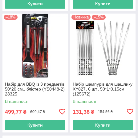
Купити
Купити
–18%
Новинка
–15%
Набір для BBQ із 3 предметів
Набір шампурів для шашлику
50*20 см., блістер (YS0448-2)
XY827, 6 шт., 50*1*0,15см
28325
(125672)
В наявності
В наявності
499,77
131,38
₴
₴
609,47 ₴
154,56 ₴
Купити
Купити