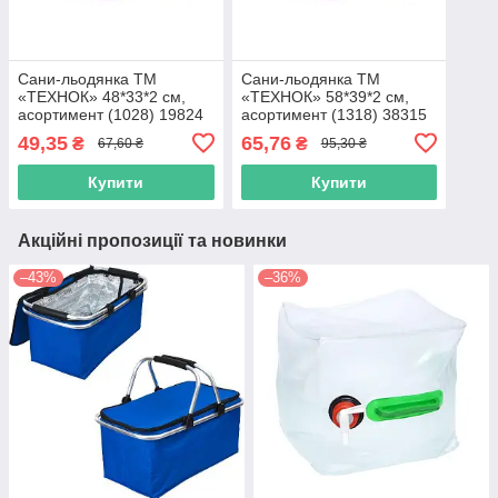
Сани-льодянка ТМ
Сани-льодянка ТМ
«ТЕХНОК» 48*33*2 см,
«ТЕХНОК» 58*39*2 см,
асортимент (1028) 19824
асортимент (1318) 38315
49,35
65,76
₴
₴
67,60 ₴
95,30 ₴
Купити
Купити
Акційні пропозиції та новинки
–43%
–36%