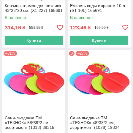
Корзина-термос для пикника
Емкость воды с краном 10 л
43*23*20 см. (Х1-227) 165691
(ST-10L) 165691
В наявності
В наявності
314,16
123,46
₴
₴
551,15 ₴
192,90 ₴
Купити
Купити
–31%
0
–27%
Сани-льодянка ТМ
Сани-льодянка ТМ
«ТЕХНОК» 58*39*2 см,
«ТЕХНОК» 48*33*2 см,
асортимент (1318) 38315
асортимент (1028) 19824