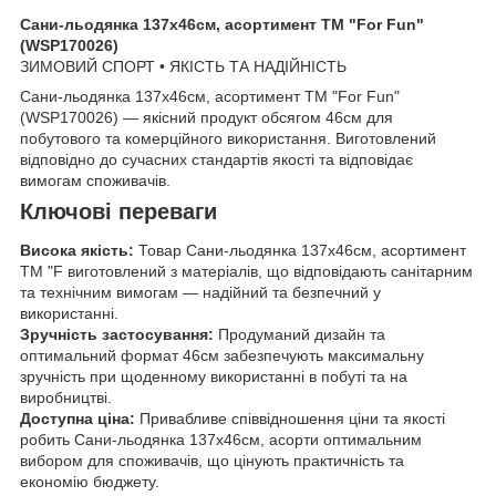
Сани-льодянка 137х46см, асортимент ТМ "For Fun"
(WSP170026)
ЗИМОВИЙ СПОРТ • ЯКІСТЬ ТА НАДІЙНІСТЬ
Сани-льодянка 137х46см, асортимент ТМ "For Fun"
(WSP170026) — якісний продукт обсягом 46см для
побутового та комерційного використання. Виготовлений
відповідно до сучасних стандартів якості та відповідає
вимогам споживачів.
Ключові переваги
Висока якість:
Товар Сани-льодянка 137х46см, асортимент
ТМ "F виготовлений з матеріалів, що відповідають санітарним
та технічним вимогам — надійний та безпечний у
використанні.
Зручність застосування:
Продуманий дизайн та
оптимальний формат 46см забезпечують максимальну
зручність при щоденному використанні в побуті та на
виробництві.
Доступна ціна:
Привабливе співвідношення ціни та якості
робить Сани-льодянка 137х46см, асорти оптимальним
вибором для споживачів, що цінують практичність та
економію бюджету.