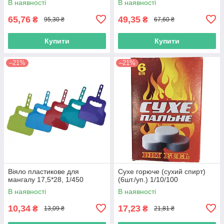
В наявності
В наявності
65,76
49,35
₴
₴
95,30 ₴
67,60 ₴
Купити
Купити
–21%
–21%
Віяло пластикове для
Сухе горюче (сухий спирт)
мангалу 17,5*28, 1/450
(6шт./уп.) 1/10/100
В наявності
В наявності
10,34
17,23
₴
₴
13,09 ₴
21,81 ₴