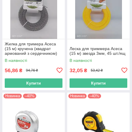
Жилка для тримера Асеса
(15 м) кручена (квадрат
Леска для триммера Асеса
армований з сердечником)
(15 м) звезда 3мм, 45 шт./ящ
3мм, (сіра) 45 шт./ящ 38315
В наявності
В наявності
56,86
32,05
₴
₴
94,76 ₴
53,42 ₴
Купити
Купити
Новинка
–40%
Новинка
–40%