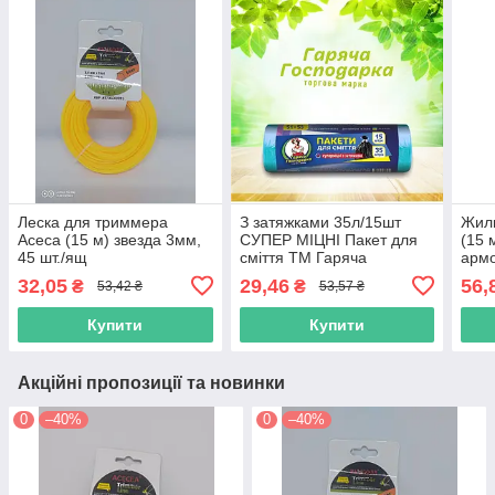
Леска для триммера
З затяжками 35л/15шт
Жилк
Асеса (15 м) звезда 3мм,
СУПЕР МІЦНІ Пакет для
(15 
45 шт./ящ
сміття ТМ Гаряча
армо
Господарка (51*53 см) 13
серд
32,05
29,46
56,
₴
₴
53,42 ₴
53,57 ₴
г/м² 80шт/ящ 19824
45 ш
Купити
Купити
Акційні пропозиції та новинки
0
–40%
0
–40%