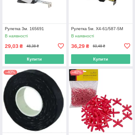
Рулетка 3м. 165691
Рулетка 5м. Х4-61/587-5М
В наявності
В наявності
29,03
36,29
₴
₴
48,38 ₴
60,48 ₴
Купити
Купити
–40%
–40%