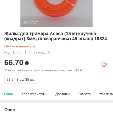
Жилка для тримера Асеса (15 м) кручена
(квадрат) 3мм, (помаранчева) 45 шт./ящ 19824
Немає в наявності
Код: 16735
Опт і роздріб
66,70
₴
Мінімальна сума замовлення на сайті — 400 ₴
57,24 ₴
від 35 шт.
Опис
Характеристики
Доставка
Оплата
Умови п
Опис