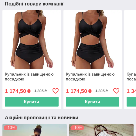
Подібні товари компанії
Купальник із завищеною
Купальник із завищеною
Купа
посадкою
посадкою
пос
1 174,50
1 174,50
1 3
₴
₴
1 305 ₴
1 305 ₴
Купити
Купити
Акційні пропозиції та новинки
–10%
–10%