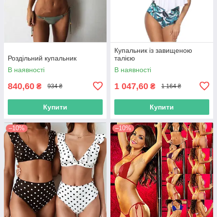
Купальник із завищеною
Роздільний купальник
талією
В наявності
В наявності
840,60
1 047,60
₴
₴
934 ₴
1 164 ₴
Купити
Купити
–10%
–10%