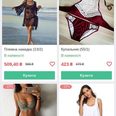
Пляжна накидка (13/2)
Купальник (55/1)
В наявності
В наявності
509,40
423
₴
₴
566 ₴
470 ₴
Купити
Купити
–10%
–10%