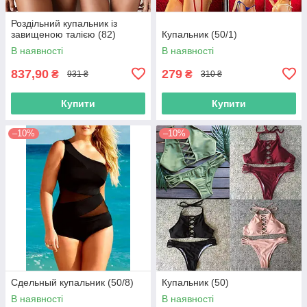
Роздільний купальник із
завищеною талією (82)
Купальник (50/1)
В наявності
В наявності
837,90
279
₴
₴
931 ₴
310 ₴
Купити
Купити
–10%
–10%
Сдельный купальник (50/8)
Купальник (50)
В наявності
В наявності