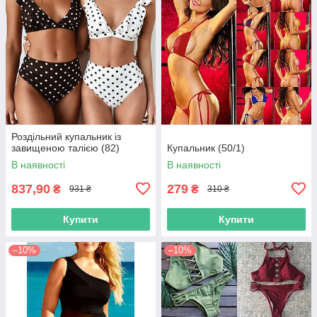
Роздільний купальник із
завищеною талією (82)
Купальник (50/1)
В наявності
В наявності
837,90
279
₴
₴
931 ₴
310 ₴
Купити
Купити
–10%
–10%