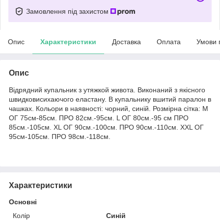
Замовлення під захистом
Опис
Характеристики
Доставка
Оплата
Умови 
Опис
Відрядний купальник з утяжкой живота. Виконаний з якісного
швидковисихаючого еластану. В купальнику вшитий паралон в
чашках. Кольори в наявності: чорний, синій. Розмірна сітка: M
ОГ 75см-85см. ПРО 82см.-95см. L ОГ 80см.-95 см ПРО
85см.-105см. XL ОГ 90см.-100см. ПРО 90см.-110см. XXL ОГ
95см-105см. ПРО 98см.-118см.
Характеристики
Основні
Колір
Синій