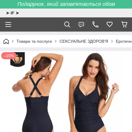
Подарунок, який запам'ятається обом
➤ IF ➤
Товари та послуги
СЕКСУАЛЬНЕ ЗДОРОВ'Я
Еротичн
–10%