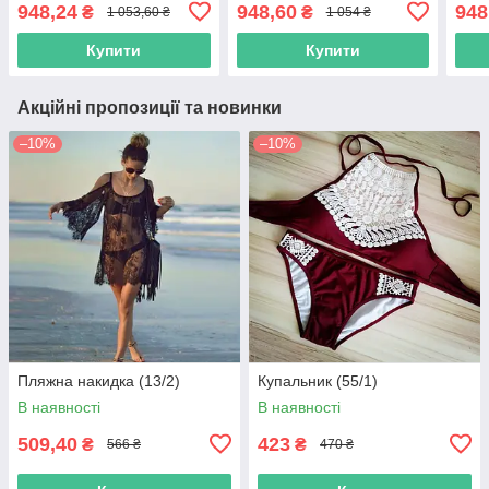
948,24
948,60
948
₴
₴
1 053,60 ₴
1 054 ₴
Купити
Купити
Акційні пропозиції та новинки
–10%
–10%
Пляжна накидка (13/2)
Купальник (55/1)
В наявності
В наявності
509,40
423
₴
₴
566 ₴
470 ₴