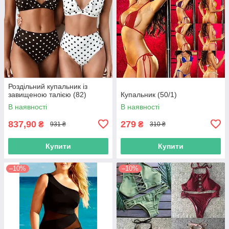
Роздільний купальник із
завищеною талією (82)
Купальник (50/1)
В наявності
В наявності
837,90
279
₴
₴
931 ₴
310 ₴
Купити
Купити
–10%
–10%