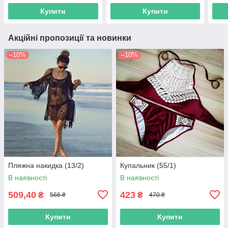
Купити
Купити
Акційні пропозиції та новинки
–10%
–10%
Пляжна накидка (13/2)
Купальник (55/1)
В наявності
В наявності
509,40
423
₴
₴
566 ₴
470 ₴
Купити
Купити