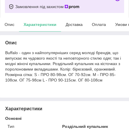
Замовлення під захистом
Опис
Характеристики
Доставка
Оплата
Умови 
Опис
Buffalo - один з найпопулярніших серед молоді брендів, що
випускає як чудового якості та неповторного стилю одяг, так і
модні жіночі купальники. Роздільний купальник на кісточках з
поролоновими вкладишами. Колір: бірюзовий, оранжевий.
Розмірна сітка: S - ПРО 80-98см. ОГ 70-92см. M - ПРО 85-
108см. ОГ 75-98см L - ПРО 90-115см. ОГ 80-108см
Характеристики
Основні
Тип
Роздільний купальник