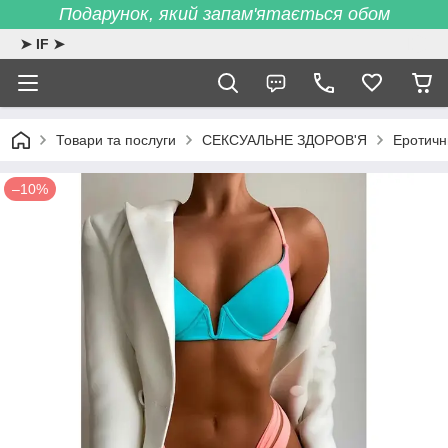
Подарунок, який запам'ятається обом
➤ IF ➤
Товари та послуги
СЕКСУАЛЬНЕ ЗДОРОВ'Я
Еротичн
–10%