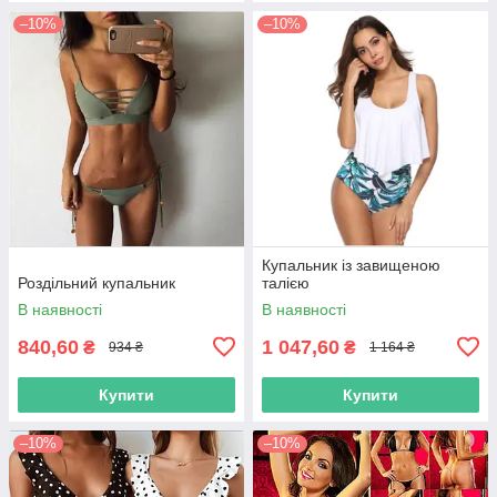
–10%
–10%
Купальник із завищеною
Роздільний купальник
талією
В наявності
В наявності
840,60
1 047,60
₴
₴
934 ₴
1 164 ₴
Купити
Купити
–10%
–10%