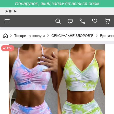
Подарунок, який запам'ятається обом
➤ IF ➤
Товари та послуги
СЕКСУАЛЬНЕ ЗДОРОВ'Я
Еротичн
–10%