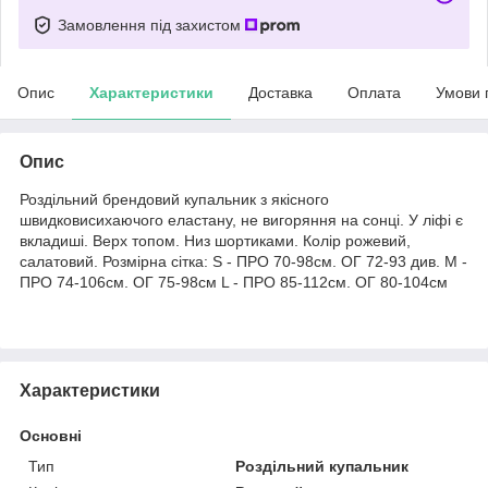
Замовлення під захистом
Опис
Характеристики
Доставка
Оплата
Умови 
Опис
Роздільний брендовий купальник з якісного
швидковисихаючого еластану, не вигоряння на сонці. У ліфі є
вкладиші. Верх топом. Низ шортиками. Колір рожевий,
салатовий. Розмірна сітка: S - ПРО 70-98см. ОГ 72-93 див. M -
ПРО 74-106см. ОГ 75-98см L - ПРО 85-112см. ОГ 80-104см
Характеристики
Основні
Тип
Роздільний купальник