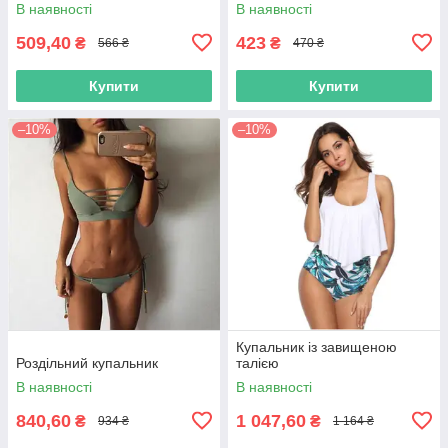
В наявності
В наявності
509,40
423
₴
₴
566 ₴
470 ₴
Купити
Купити
–10%
–10%
Купальник із завищеною
Роздільний купальник
талією
В наявності
В наявності
840,60
1 047,60
₴
₴
934 ₴
1 164 ₴