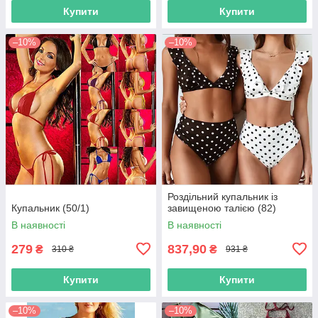
Купити
Купити
–10%
–10%
Роздільний купальник із
Купальник (50/1)
завищеною талією (82)
В наявності
В наявності
279
837,90
₴
₴
310 ₴
931 ₴
Купити
Купити
–10%
–10%