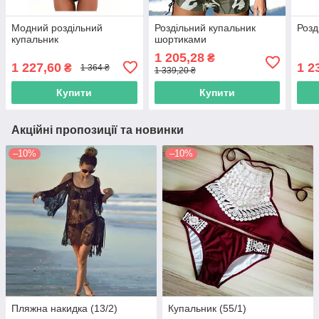
Модний роздільний
Роздільний купальник
Розд
купальник
шортиками
1 205,28
₴
1 227,60
1 2
₴
1 364 ₴
1 339,20 ₴
Купити
Купити
Акційні пропозиції та новинки
–10%
–10%
Пляжна накидка (13/2)
Купальник (55/1)