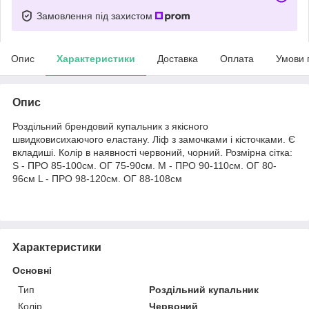
Замовлення під захистом
Опис
Характеристики
Доставка
Оплата
Умови 
Опис
Роздільний брендовий купальник з якісного
швидковисихаючого еластану. Ліф з замочками і кісточками. Є
вкладиші. Колір в наявності червоний, чорний. Розмірна сітка:
S - ПРО 85-100см. ОГ 75-90см. M - ПРО 90-110см. ОГ 80-
96см L - ПРО 98-120см. ОГ 88-108см
Характеристики
Основні
Тип
Роздільний купальник
Колір
Червоний