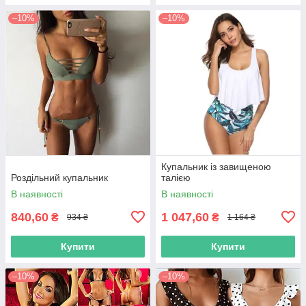
–10%
–10%
Купальник із завищеною
Роздільний купальник
талією
В наявності
В наявності
840,60
1 047,60
₴
₴
934 ₴
1 164 ₴
Купити
Купити
–10%
–10%