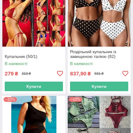
Роздільний купальник із
Купальник (50/1)
завищеною талією (82)
В наявності
В наявності
279
837,90
₴
₴
310 ₴
931 ₴
Купити
Купити
–10%
–10%