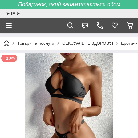
Подарунок, який запам'ятається обом
➤ IF ➤
Товари та послуги
СЕКСУАЛЬНЕ ЗДОРОВ'Я
Еротичн
–10%