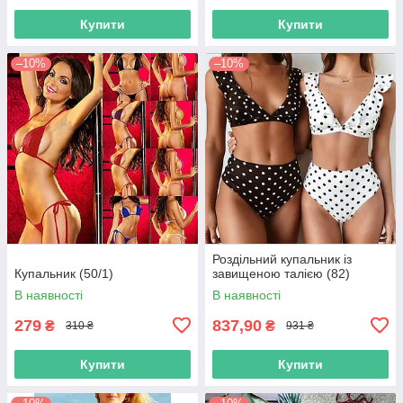
Купити
Купити
–10%
–10%
Роздільний купальник із
Купальник (50/1)
завищеною талією (82)
В наявності
В наявності
279
837,90
₴
₴
310 ₴
931 ₴
Купити
Купити