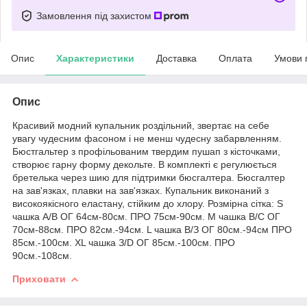
Замовлення під захистом
Опис
Характеристики
Доставка
Оплата
Умови 
Опис
Красивий модний купальник роздільний, звертає на себе
увагу чудесним фасоном і не менш чудесну забарвленням.
Бюстгальтер з профільованим твердим пушап з кісточками,
створює гарну форму декольте. В комплекті є регулюється
бретелька через шию для підтримки бюсгалтера. Бюсгалтер
на зав'язках, плавки на зав'язках. Купальник виконаний з
високоякісного еластану, стійким до хлору. Розмірна сітка: S
чашка A/B ОГ 64см-80см. ПРО 75см-90см. M чашка B/C ОГ
70см-88см. ПРО 82см.-94см. L чашка B/З ОГ 80см.-94см ПРО
85см.-100см. XL чашка З/D ОГ 85см.-100см. ПРО
90см.-108см.
Приховати