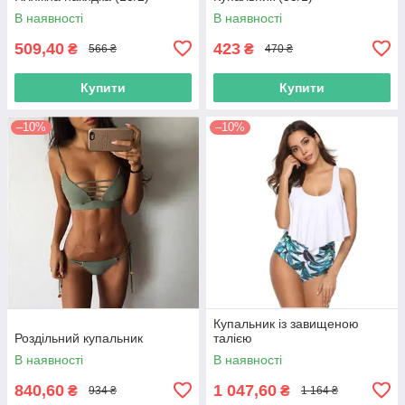
В наявності
В наявності
509,40
423
₴
₴
566 ₴
470 ₴
Купити
Купити
–10%
–10%
Купальник із завищеною
Роздільний купальник
талією
В наявності
В наявності
840,60
1 047,60
₴
₴
934 ₴
1 164 ₴