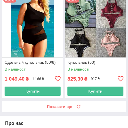
–10%
–10%
Сдельный купальник (50/8)
Купальник (50)
В наявності
В наявності
1 049,40
825,30
₴
₴
1 166 ₴
917 ₴
Купити
Купити
Показати ще
Про нас