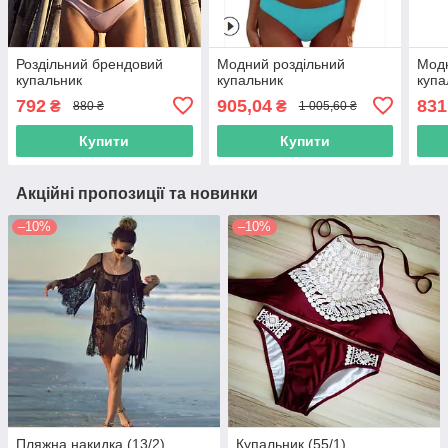
Роздільний брендовий
Модний роздільний
Модн
купальник
купальник
купа
792
905,04
831
₴
₴
880 ₴
1 005,60 ₴
Купити
Купити
Акційні пропозиції та новинки
–10%
–10%
Пляжна накидка (13/2)
Купальник (55/1)