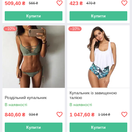
509,40
423
₴
₴
566 ₴
470 ₴
Купити
Купити
–10%
–10%
Купальник із завищеною
Роздільний купальник
талією
В наявності
В наявності
840,60
1 047,60
₴
₴
934 ₴
1 164 ₴
Купити
Купити