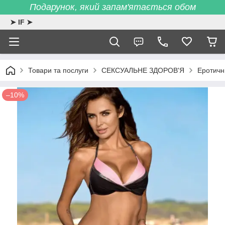
Подарунок, який запам'ятається обом
➤ IF ➤
Товари та послуги
СЕКСУАЛЬНЕ ЗДОРОВ'Я
Еротичн
–10%