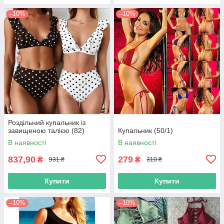
–10%
–10%
Роздільний купальник із
завищеною талією (82)
Купальник (50/1)
В наявності
В наявності
837,90
279
₴
₴
931 ₴
310 ₴
Купити
Купити
–10%
–10%