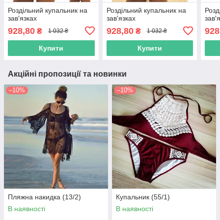
Роздільний купальник на
Роздільний купальник на
Розд
зав'язках
зав'язках
зав'
928,80
928,80
928
₴
₴
1 032 ₴
1 032 ₴
Купити
Купити
Акційні пропозиції та новинки
–10%
–10%
Пляжна накидка (13/2)
Купальник (55/1)
В наявності
В наявності