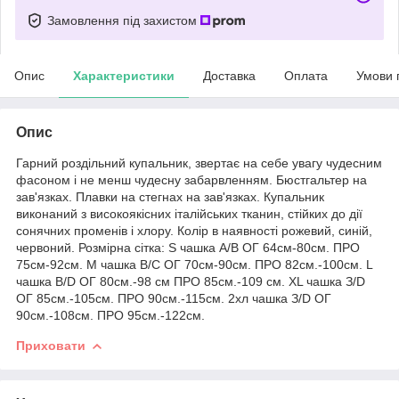
Замовлення під захистом
Опис
Характеристики
Доставка
Оплата
Умови 
Опис
Гарний роздільний купальник, звертає на себе увагу чудесним
фасоном і не менш чудесну забарвленням. Бюстгальтер на
зав'язках. Плавки на стегнах на зав'язках. Купальник
виконаний з високоякісних італійських тканин, стійких до дії
сонячних променів і хлору. Колір в наявності рожевий, синій,
червоний. Розмірна сітка: S чашка A/B ОГ 64см-80см. ПРО
75см-92см. M чашка B/C ОГ 70см-90см. ПРО 82см.-100см. L
чашка B/D ОГ 80см.-98 см ПРО 85см.-109 см. XL чашка З/D
ОГ 85см.-105см. ПРО 90см.-115см. 2хл чашка З/D ОГ
90см.-108см. ПРО 95см.-122см.
Приховати