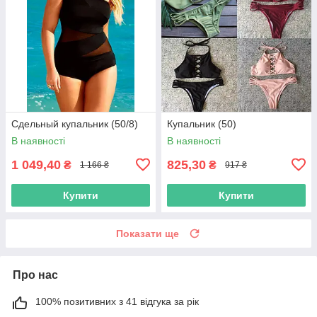
Сдельный купальник (50/8)
Купальник (50)
В наявності
В наявності
1 049,40
825,30
₴
₴
1 166 ₴
917 ₴
Купити
Купити
Показати ще
Про нас
100% позитивних з 41 відгука за рік