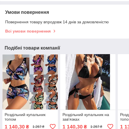
Умови повернення
Повернення товару впродовж 14 днів за домовленістю
Всі умови повернення
Подібні товари компанії
Роздільний купальник
Роздільний купальник на
Розд
топом
зав'язках
топ
1 140,30
1 140,30
1 1
₴
₴
1 267 ₴
1 267 ₴