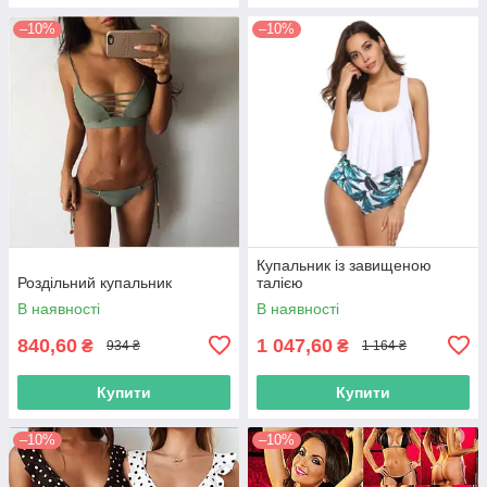
–10%
–10%
Купальник із завищеною
Роздільний купальник
талією
В наявності
В наявності
840,60
1 047,60
₴
₴
934 ₴
1 164 ₴
Купити
Купити
–10%
–10%