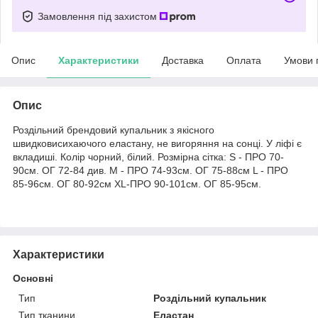
Замовлення під захистом
Опис
Характеристики
Доставка
Оплата
Умови 
Опис
Роздільний брендовий купальник з якісного
швидковисихаючого еластану, не вигоряння на сонці. У ліфі є
вкладиші. Колір чорний, білий. Розмірна сітка: S - ПРО 70-
90см. ОГ 72-84 див. M - ПРО 74-93см. ОГ 75-88см L - ПРО
85-96см. ОГ 80-92см XL-ПРО 90-101см. ОГ 85-95см.
Характеристики
Основні
Тип
Роздільний купальник
Тип тканини
Еластан