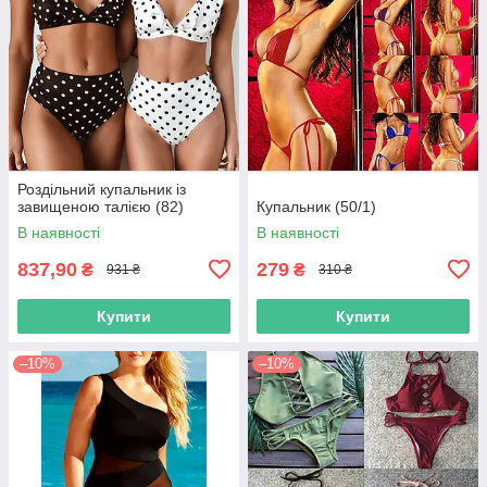
Роздільний купальник із
завищеною талією (82)
Купальник (50/1)
В наявності
В наявності
837,90
279
₴
₴
931 ₴
310 ₴
Купити
Купити
–10%
–10%