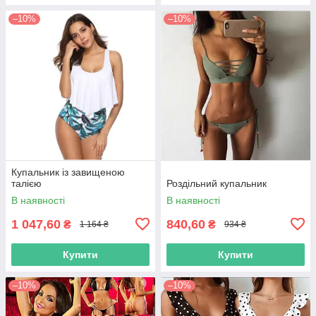
–10%
–10%
Купальник із завищеною
талією
Роздільний купальник
В наявності
В наявності
1 047,60
840,60
₴
₴
1 164 ₴
934 ₴
Купити
Купити
–10%
–10%