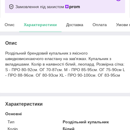
Замовлення під захистом
Опис
Характеристики
Доставка
Оплата
Умови 
Опис
Роздільний брендовий купальник з якісного
швидковисихаючого еластану на зав'язках. Купальник з
вкладишами. Колір в наявності білий, леопард. Розмірна сітка:
S - ПРО 80-92см. ОГ 70-87см. M - ПРО 85-95см. ОГ 75-90см L
- ПРО 88-96см. ОГ 80-93см XL - ПРО 90-100см. ОГ 83-95см
Характеристики
Основні
Тип
Роздільний купальник
Колір
Білий