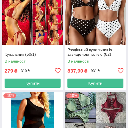
Роздільний купальник із
Купальник (50/1)
завищеною талією (82)
В наявності
В наявності
279
837,90
₴
₴
310 ₴
931 ₴
Купити
Купити
–10%
–10%