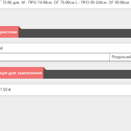
Г 72-86 див. M - ПРО 74-98см. ОГ 75-90см L - ПРО 85-104см. ОГ 80-96см
еристики
ні
Роздільни
ція для замовлення
7,50 ₴