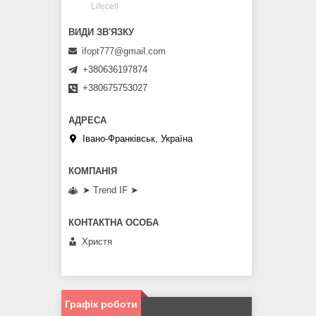
Lifecell
ifopt777@gmail.com
+380636197874
+380675753027
Івано-Франківськ, Україна
➤ Trend IF ➤
Христя
Графік роботи