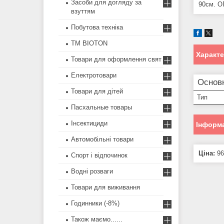
Засоби для догляду за
90см. О
взуттям
Побутова техніка
ТМ BIOTON
Характ
Товари для оформлення свят
Електротовари
Основ
Товари для дітей
Тип
Пасхальные товары
Інсектициди
Інформа
Автомобільні товари
Ціна:
96
Спорт і відпочинок
Водні розваги
Товари для виживання
Годинники (-8%)
Також маємо......