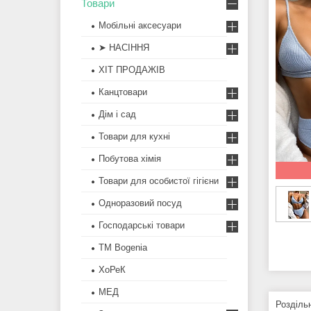
Товари
Мобільні аксесуари
➤ НАСІННЯ
ХІТ ПРОДАЖІВ
Канцтовари
Дім і сад
Товари для кухні
Побутова хімія
Товари для особистої гігієни
Одноразовий посуд
Господарські товари
ТМ Bogenia
ХоРеК
МЕД
Роздільн