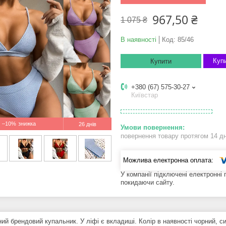
967,50 ₴
1 075 ₴
В наявності
Код:
85/46
Купи
Купити
+380 (67) 575-30-27
Київстар
–10%
26 днів
повернення товару протягом 14 д
У компанії підключені електронні
покидаючи сайту.
ий брендовий купальник. У ліфі є вкладиші. Колір в наявності чорний, си