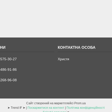
 575-30-27
Христя
 486-91-86
 268-96-08
Сайт створений на маркетплейсі
Prom.ua
➤ Trend IF ➤ |
Поскаржитися на контент
|
Політика конфіденційності