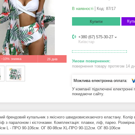
В наявності
Код:
87/17
Купи
Купити
+380 (67) 575-30-27
Київстар
–10%
26 днів
повернення товару протягом 14 д
У компанії підключені електронні
покидаючи сайту.
ний брендовий купальник з якісного швидковисихаючого еластану. Колір в
іф з паралоном і кісточками. Комплектація: плавки, ліф, парео. Розмірна
3см L - ПРО 90-106см. ОГ 80-98см XL-ПРО 90-112см. ОГ 80-106см