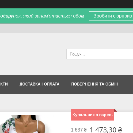
одарунок, який запам'ятається обом
Зробити сюрприз
АКТИ
ДОСТАВКА І ОПЛАТА
ПОВЕРНЕННЯ ТА ОБМІН
Купальник з парео.
1 473,30 ₴
1 637 ₴