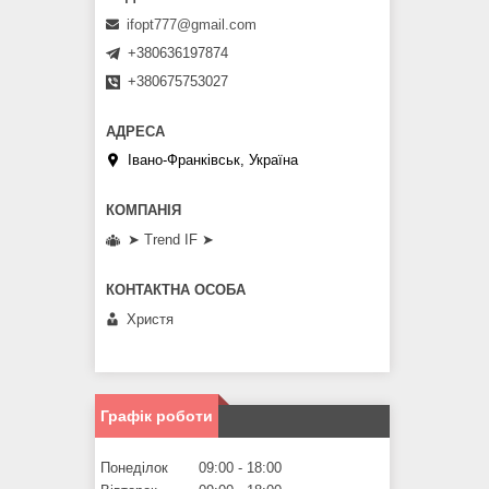
ifopt777@gmail.com
+380636197874
+380675753027
Івано-Франківськ, Україна
➤ Trend IF ➤
Христя
Графік роботи
Понеділок
09:00
18:00