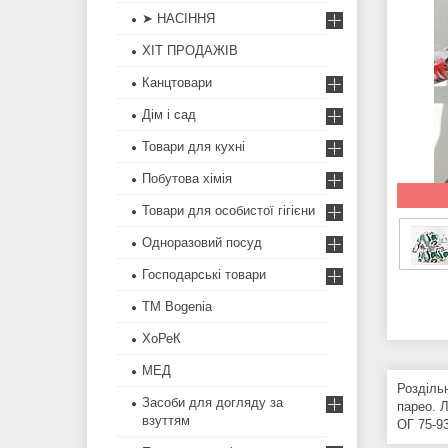
➤ НАСІННЯ
ХІТ ПРОДАЖІВ
Канцтовари
Дім і сад
Товари для кухні
Побутова хімія
Товари для особистої гігієни
Одноразовий посуд
Господарські товари
ТМ Bogenia
ХоРеК
МЕД
Розділь
Засоби для догляду за
парео. Л
взуттям
ОГ 75-9