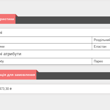
еристики
ні
Роздільни
ини
Еластан
і атрибути
обу
Парео
ція для замовлення
473,30 ₴