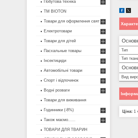
Побутова техніка
ТМ BIOTON
Товари для оформлення свят
Характ
Електротовари
Основ
Товари для дітей
Тип
Пасхальные товары
Тип ткан
Інсектициди
Основн
Автомобільні товари
Вид вир
Спорт і відпочинок
Водні розваги
Інформа
Товари для виживання
Годинники (-8%)
Ціна:
1 
Також маємо......
ТОВАРИ ДЛЯ ТВАРИН