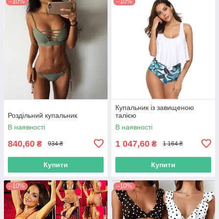
–10%
–10%
Купальник із завищеною
Роздільний купальник
талією
В наявності
В наявності
840,60
1 047,60
₴
₴
934 ₴
1 164 ₴
Купити
Купити
–10%
–10%