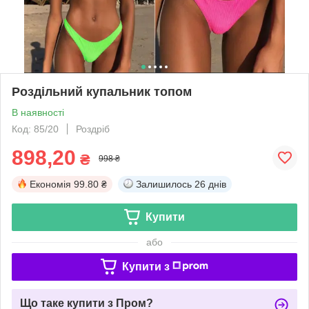
Роздільний купальник топом
В наявності
Код: 85/20
Роздріб
898,20
₴
998 ₴
Економія
99.80 ₴
Залишилось
26 днів
Купити
або
Купити з
Що таке купити з Пром?