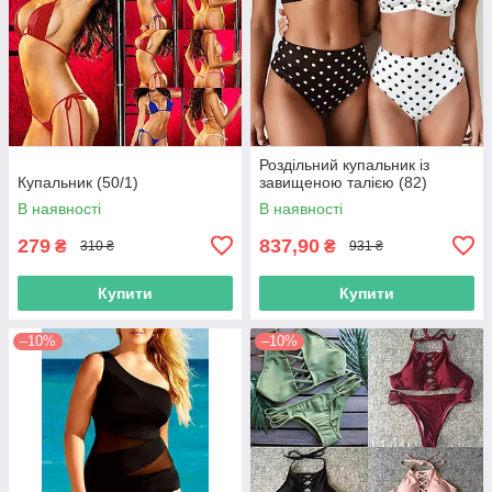
Роздільний купальник із
Купальник (50/1)
завищеною талією (82)
В наявності
В наявності
279
837,90
₴
₴
310 ₴
931 ₴
Купити
Купити
–10%
–10%