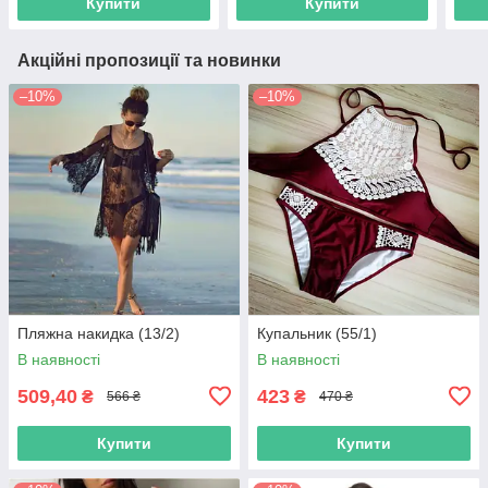
Купити
Купити
Акційні пропозиції та новинки
–10%
–10%
Пляжна накидка (13/2)
Купальник (55/1)
В наявності
В наявності
509,40
423
₴
₴
566 ₴
470 ₴
Купити
Купити