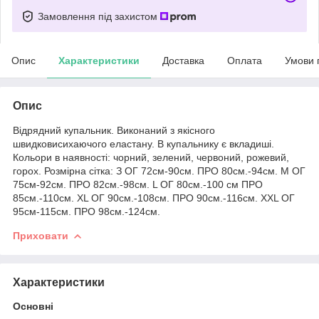
Замовлення під захистом
Опис
Характеристики
Доставка
Оплата
Умови 
Опис
Відрядний купальник. Виконаний з якісного
швидковисихаючого еластану. В купальнику є вкладиші.
Кольори в наявності: чорний, зелений, червоний, рожевий,
горох. Розмірна сітка: З ОГ 72см-90см. ПРО 80см.-94см. M ОГ
75см-92см. ПРО 82см.-98см. L ОГ 80см.-100 см ПРО
85см.-110см. XL ОГ 90см.-108см. ПРО 90см.-116см. XXL ОГ
95см-115см. ПРО 98см.-124см.
Приховати
Характеристики
Основні