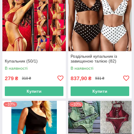
Роздільний купальник із
Купальник (50/1)
завищеною талією (82)
В наявності
В наявності
279
837,90
₴
₴
310 ₴
931 ₴
Купити
Купити
–10%
–10%