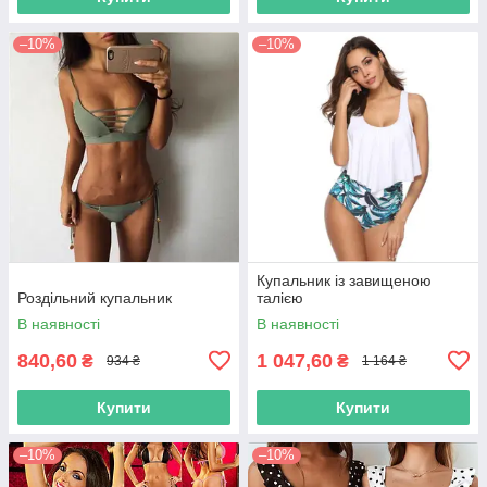
–10%
–10%
Купальник із завищеною
Роздільний купальник
талією
В наявності
В наявності
840,60
1 047,60
₴
₴
934 ₴
1 164 ₴
Купити
Купити
–10%
–10%