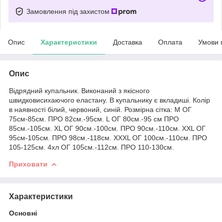
Замовлення під захистом
Опис
Характеристики
Доставка
Оплата
Умови 
Опис
Відрядний купальник. Виконаний з якісного
швидковисихаючого еластану. В купальнику є вкладиші. Колір
в наявності білий, червоний, синій. Розмірна сітка: M ОГ
75см-85см. ПРО 82см.-95см. L ОГ 80см.-95 см ПРО
85см.-105см. XL ОГ 90см.-100см. ПРО 90см.-110см. XXL ОГ
95см-105см. ПРО 98см.-118см. XXXL ОГ 100см.-110см. ПРО
105-125см. 4хл ОГ 105см.-112см. ПРО 110-130см.
Приховати
Характеристики
Основні