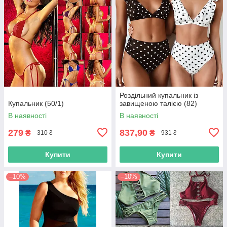
Роздільний купальник із
Купальник (50/1)
завищеною талією (82)
В наявності
В наявності
279
837,90
₴
₴
310 ₴
931 ₴
Купити
Купити
–10%
–10%