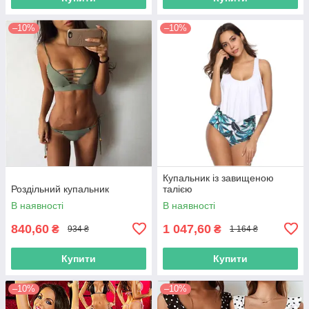
–10%
–10%
Купальник із завищеною
Роздільний купальник
талією
В наявності
В наявності
840,60
1 047,60
₴
₴
934 ₴
1 164 ₴
Купити
Купити
–10%
–10%