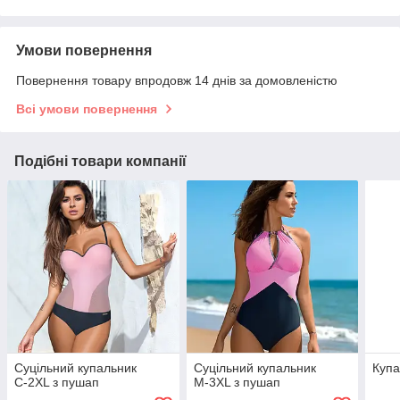
Умови повернення
Повернення товару впродовж 14 днів за домовленістю
Всі умови повернення
Подібні товари компанії
Суцільний купальник
Суцільний купальник
Купа
С-2ХL з пушап
М-3ХL з пушап