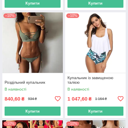
Купити
Купити
–10%
–10%
Купальник із завищеною
Роздільний купальник
талією
В наявності
В наявності
840,60
1 047,60
₴
₴
934 ₴
1 164 ₴
Купити
Купити
–10%
–10%