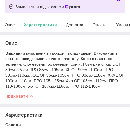
Замовлення під захистом
Опис
Характеристики
Доставка
Оплата
Умови 
Опис
Відрядний купальник з утяжкой і вкладишами. Виконаний з
якісного швидковисихаючого еластану. Колір в наявності
зелений, фіолетовий, оранжевий, синій. Розмірна сітка: L ОГ
80см.-95 см ПРО 85см.-105см. XL ОГ 90см.-100см. ПРО
90см.-110см. XXL ОГ 95см-105см. ПРО 98см.-118см. XXXL ОГ
100см.-110см. ПРО 105-125см. 4хл ОГ 105см.-112см. ПРО
110-130см. 5хл ОГ 107см.-116см. ПРО 112-140см.
Приховати
Характеристики
Основні