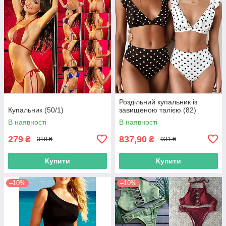
Роздільний купальник із
Купальник (50/1)
завищеною талією (82)
В наявності
В наявності
279
837,90
₴
₴
310 ₴
931 ₴
Купити
Купити
–10%
–10%