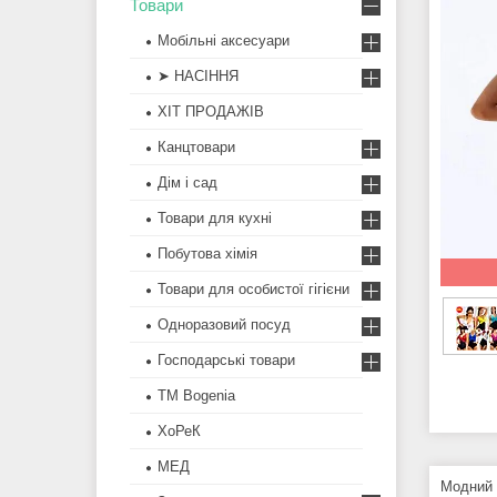
Товари
Мобільні аксесуари
➤ НАСІННЯ
ХІТ ПРОДАЖІВ
Канцтовари
Дім і сад
Товари для кухні
Побутова хімія
Товари для особистої гігієни
Одноразовий посуд
Господарські товари
ТМ Bogenia
ХоРеК
МЕД
Модний 