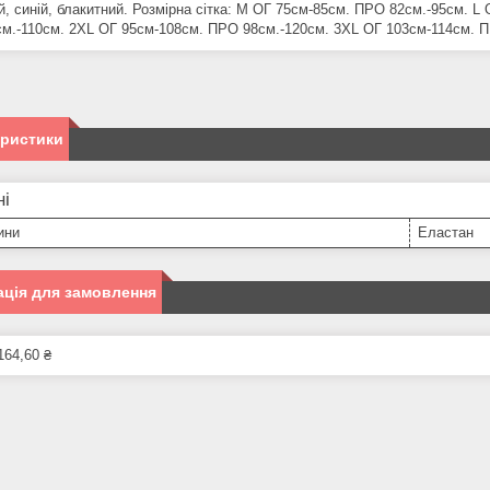
й, синій, блакитний. Розмірна сітка: M ОГ 75см-85см. ПРО 82см.-95см. L
м.-110см. 2XL ОГ 95см-108см. ПРО 98см.-120см. 3ХL ОГ 103см-114см. П
еристики
ні
ини
Еластан
ція для замовлення
164,60 ₴