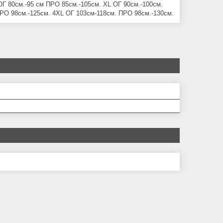
 ОГ 80см.-95 см ПРО 85см.-105см. XL ОГ 90см.-100см.
РО 98см.-125см. 4ХL ОГ 103см-118см. ПРО 98см.-130см.