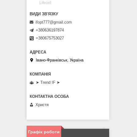
Lifecell
ifopt777@gmail.com
+380636197874
+380675753027
Івано-Франківськ, Україна
➤ Trend IF ➤
Христя
Графік роботи