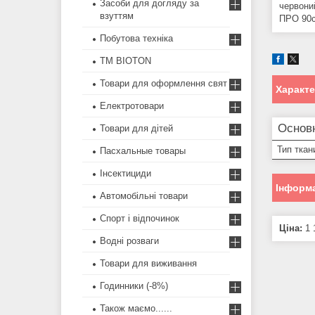
Засоби для догляду за
червони
взуттям
ПРО 90с
Побутова техніка
ТМ BIOTON
Товари для оформлення свят
Характ
Електротовари
Основ
Товари для дітей
Тип ткан
Пасхальные товары
Інсектициди
Інформа
Автомобільні товари
Спорт і відпочинок
Ціна:
1 
Водні розваги
Товари для виживання
Годинники (-8%)
Також маємо......