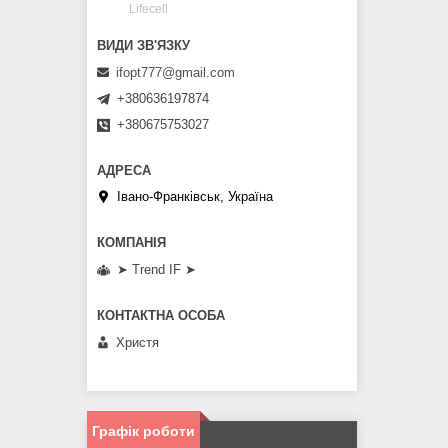
Lifecell
ifopt777@gmail.com
+380636197874
+380675753027
Івано-Франківськ, Україна
➤ Trend IF ➤
Христя
Графік роботи