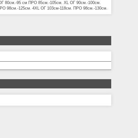
 ОГ 80см.-95 см ПРО 85см.-105см. XL ОГ 90см.-100см.
РО 98см.-125см. 4ХL ОГ 103см-118см. ПРО 98см.-130см.