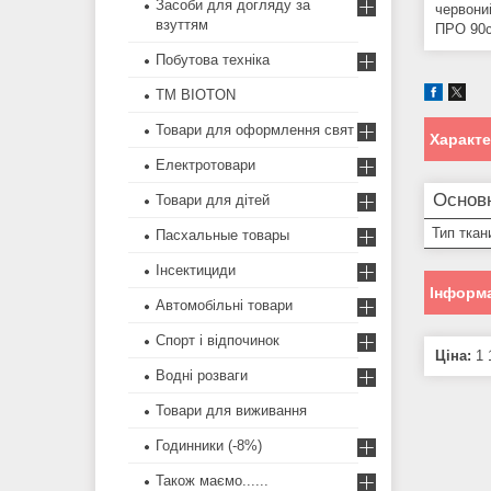
Засоби для догляду за
червони
взуттям
ПРО 90с
Побутова техніка
ТМ BIOTON
Товари для оформлення свят
Характ
Електротовари
Основ
Товари для дітей
Тип ткан
Пасхальные товары
Інсектициди
Інформа
Автомобільні товари
Спорт і відпочинок
Ціна:
1 
Водні розваги
Товари для виживання
Годинники (-8%)
Також маємо......