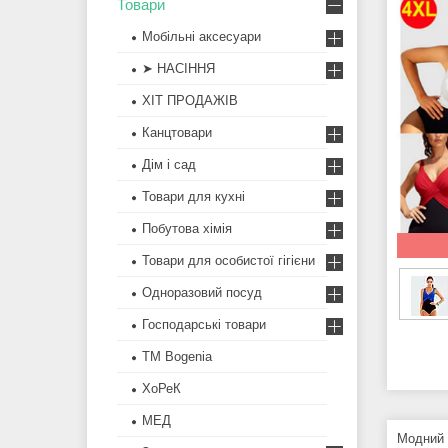
Товари
Мобільні аксесуари
➤ НАСІННЯ
ХІТ ПРОДАЖІВ
Канцтовари
Дім і сад
Товари для кухні
Побутова хімія
Товари для особистої гігієни
Одноразовий посуд
Господарські товари
ТМ Bogenia
ХоРеК
МЕД
Модний 