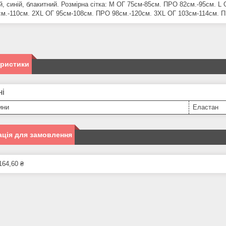
й, синій, блакитний. Розмірна сітка: M ОГ 75см-85см. ПРО 82см.-95см. L
м.-110см. 2XL ОГ 95см-108см. ПРО 98см.-120см. 3ХL ОГ 103см-114см. П
еристики
ні
ини
Еластан
ція для замовлення
164,60 ₴