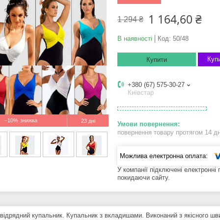
1 164,60 ₴
1 294 ₴
В наявності
Код:
50/48
Купи
Купити
+380 (67) 575-30-27
Київстар
–10%
23 дні
повернення товару протягом 14 д
У компанії підключені електронні
покидаючи сайту.
відрядний купальник. Купальник з вкладишами. Виконаний з якісного шви